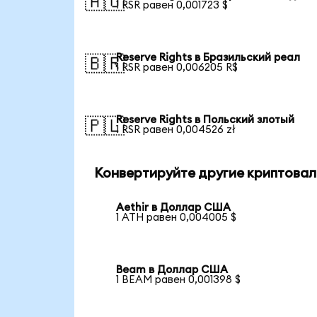
🇦🇺
1 RSR равен 0,001723 $
Reserve Rights в Бразильский реал
🇧🇷
1 RSR равен 0,006205 R$
Reserve Rights в Польский злотый
🇵🇱
1 RSR равен 0,004526 zł
Конвертируйте другие криптовал
Aethir в Доллар США
1 ATH равен 0,004005 $
Beam в Доллар США
1 BEAM равен 0,001398 $