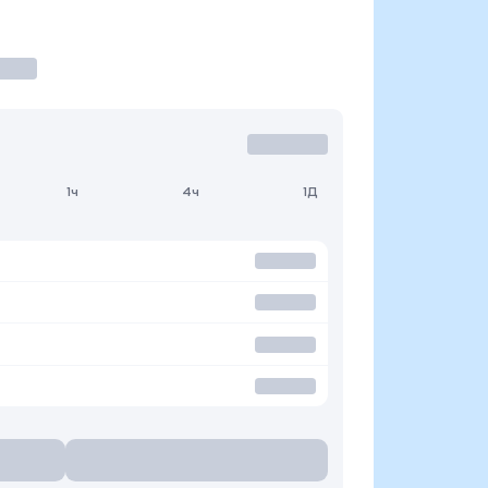
1ч
4ч
1Д