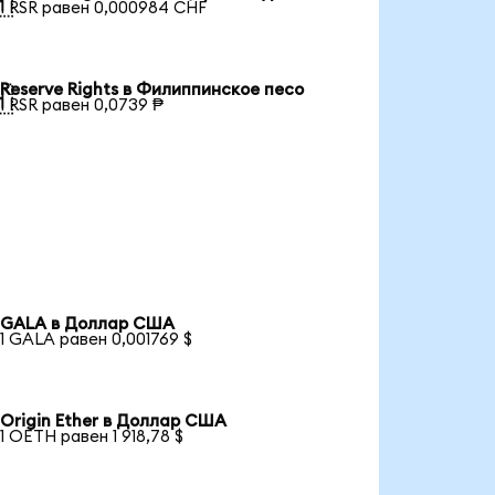

1 RSR равен 0,000984 CHF
Reserve Rights в Филиппинское песо

1 RSR равен 0,0739 ₱
GALA в Доллар США
1 GALA равен 0,001769 $
Origin Ether в Доллар США
1 OETH равен 1 918,78 $