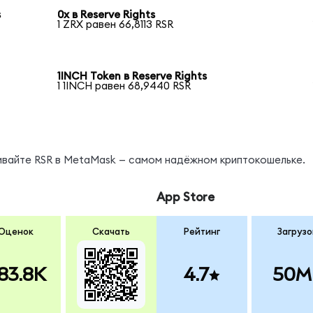
s
0x в Reserve Rights
1 ZRX равен 66,8113 RSR
1INCH Token в Reserve Rights
1 1INCH равен 68,9440 RSR
ивайте RSR в MetaMask — самом надёжном криптокошельке.
App Store
Оценок
Скачать
Рейтинг
Загрузо
83.8K
4.7
50M