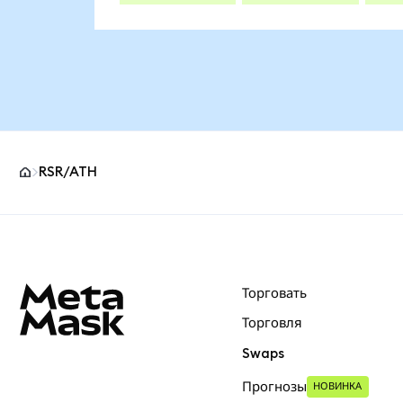
RSR/ATH
Нижний колонтитул сайта MetaMask
Торговать
Торговля
Swaps
Прогнозы
НОВИНКА