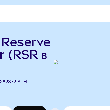
ь Reserve
r (RSR в
,289379 ATH