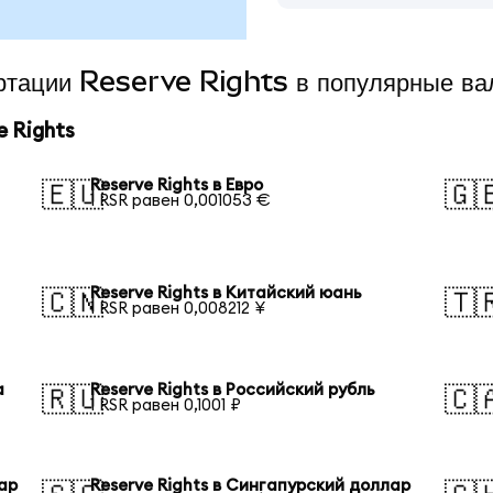
ертации Reserve Rights в популярные в
 Rights
Reserve Rights в Евро
🇪🇺
🇬
1 RSR равен 0,001053 €
Reserve Rights в Китайский юань
🇨🇳
🇹
1 RSR равен 0,008212 ¥
а
Reserve Rights в Российский рубль
🇷🇺
🇨
1 RSR равен 0,1001 ₽
лар
Reserve Rights в Сингапурский доллар