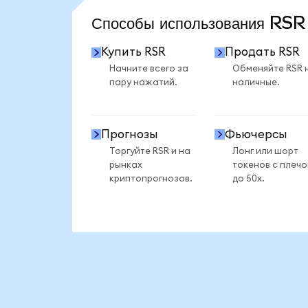
Способы использования RS
Купить RSR
Продать RSR
Начните всего за
Обменяйте RSR 
пару нажатий.
наличные.
Прогнозы
Фьючерсы
Торгуйте RSR и на
Лонг или шорт
рынках
токенов с плеч
криптопрогнозов.
до 50x.