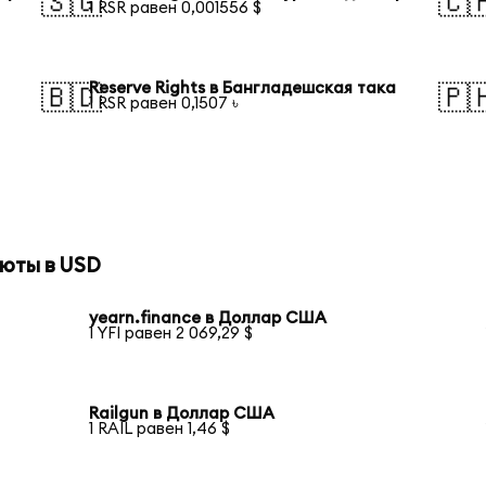
🇸🇬
🇨
1 RSR равен 0,001556 $
Reserve Rights в Бангладешская така
🇧🇩
🇵
1 RSR равен 0,1507 ৳
юты в USD
yearn.finance в Доллар США
1 YFI равен 2 069,29 $
Railgun в Доллар США
1 RAIL равен 1,46 $