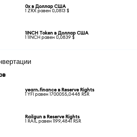
0x в Доллар США
1 ZRX равен 0,0813 $
1INCH Token в Доллар США
1 1INCH равен 0,0839 $
нвертации
ов
yearn.finance в Reserve Rights
1 YFI равен 1700055,0448 RSR
Railgun в Reserve Rights
1 RAIL равен 1199,4841 RSR