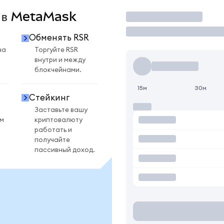
R в MetaMask
Торговать
Обменять RSR
на
Торгуйте RSR
внутри и между
блокчейнами.
15м
30м
Стейкинг
Заставьте вашу
ом
криптовалюту
работать и
получайте
пассивный доход.