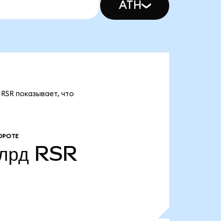
ATH
 RSR показывает, что
ОРОТЕ
лрд
RSR