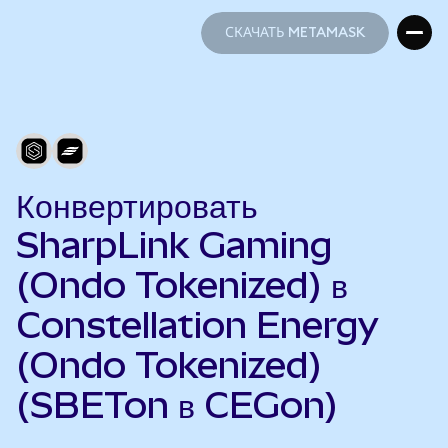
СКАЧАТЬ METAMASK
СКАЧАТЬ METAMASK
Конвертировать
SharpLink Gaming
(Ondo Tokenized) в
Constellation Energy
(Ondo Tokenized)
(SBETon в CEGon)