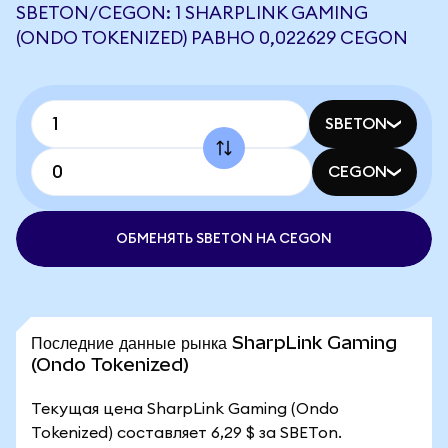
SBETON/CEGON: 1 SHARPLINK GAMING
(ONDO TOKENIZED) РАВНО 0,022629 CEGON
SBETON
CEGON
ОБМЕНЯТЬ SBETON НА CEGON
Последние данные рынка SharpLink Gaming
(Ondo Tokenized)
Текущая цена SharpLink Gaming (Ondo
Tokenized) составляет 6,29 $ за SBETon.