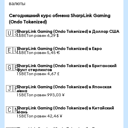
валюты
Сегодняшний курс обмена SharpLink Gaming
(Ondo Tokenized)
SharpLink Gaming (Ondo Tokenized) в Доллар США
🇺🇸
1 SBETon равен 6,29 $
SharpLink Gaming (Ondo Tokenized) в Евро
🇪🇺
1 SBETon равен 5,45 €
SharpLink Gaming (Ondo Tokenized) в Британский
🇬🇧
фунт стерлингов
1 SBETon равен 4,67 £
SharpLink Gaming (Ondo Tokenized) в Японская
🇯🇵
иена
1 SBETon равен 993,03 ¥
SharpLink Gaming (Ondo Tokenized) в Китайский
🇨🇳
юань
1 SBETon равен 42,46 ¥