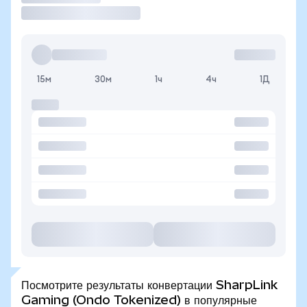
15м
30м
1ч
4ч
1Д
Посмотрите результаты конвертации SharpLink
Gaming (Ondo Tokenized) в популярные