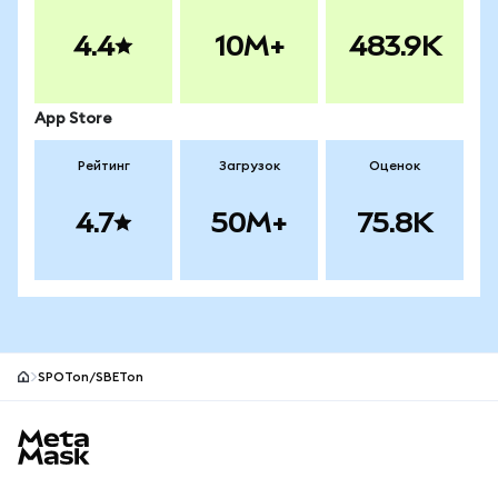
4.4
10M+
483.9K
App Store
Рейтинг
Загрузок
Оценок
4.7
50M+
75.8K
SPOTon/SBETon
Нижний колонтитул сайта MetaMask