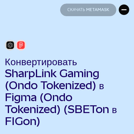
СКАЧАТЬ METAMASK
СКАЧАТЬ METAMASK
Конвертировать
SharpLink Gaming
(Ondo Tokenized) в
Figma (Ondo
Tokenized) (SBETon в
FIGon)