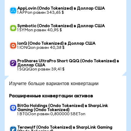
AppLovin (Ondo Tokenized) в Доллар США
1 APPon равен 343,65 $
Symbotic (Ondo Tokenized) в Доллар США
1 SYMon равен 40,95 $
IonQ (Ondo Tokenized) в Доллар США
1 IONQon равен 40,38 $
ProShares UltraPro Short QQQ (Ondo Tokenized) в
Доллар США
1 SQQQon равен 39,41 $
Изучите больше вариантов конвертации
Расширенные конвертации активов
BitGo Holdings (Ondo Tokenized) в SharpLink
Gaming (Ondo Tokenized)
1 BTGOon равен 0,800000 SBETon
Terawulf (Ondo Tokenized) в SharpLink Gaming