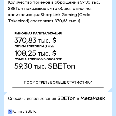
Количество токенов в обращении 59,30 тыс.
SBETon показывает, что общая рыночная
капитализация SharpLink Gaming (Ondo
Tokenized) составляет 370,83 тыс. $.
РЫНОЧНАЯ КАПИТАЛИЗАЦИЯ
370,83 тыс. $
ОБЪЕМ ТОРГОВЛИ
(24 Ч)
108,25 тыс. $
СУММА ТОКЕНОВ В ОБОРОТЕ
59,30 тыс.
SBETon
ПОСМОТРЕТЬ БОЛЬШЕ СТАТИСТИКИ
ПОСМОТРЕТЬ БОЛЬШЕ СТАТИСТИКИ
Способы использования SBETon в MetaMask
Купить SBETon