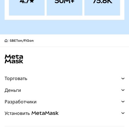
4.7
50M+
75.8K
SBETon/FIGon
Нижний колонтитул сайта MetaMask
Торговать
Торговля
Деньги
Swaps
Покупайте
Разработчики
Прогнозы
НОВИНКА
Карта
Документация для разработчиков
Установить MetaMask
Перпы
НОВИНКА
mUSD
НОВИНКА
Инфопанель
Защита транзакций
Реальные активы
Зарабатывайте
Набор умных счетов