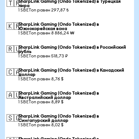
SharpLink Gaming (Ondo Tokenized) в Турецкая
🇹🇷
лира
1 SBETon равен 297,87 ₺
SharpLink Gaming (Ondo Tokenized) в
🇰🇷
Южнокорейская вона
1 SBETon равен 8 886,24 ₩
SharpLink Gaming (Ondo Tokenized) в Российский
🇷🇺
рубль
1 SBETon равен 518,73 ₽
SharpLink Gaming (Ondo Tokenized) в Канадский
🇨🇦
доллар
1 SBETon равен 8,76 $
SharpLink Gaming (Ondo Tokenized) в
🇦🇺
Австралийский доллар
1 SBETon равен 8,89 $
SharpLink Gaming (Ondo Tokenized) в
🇸🇬
Сингапурский доллар
1 SBETon равен 8,02 $