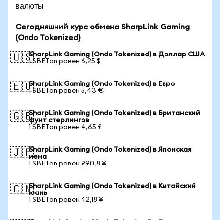
валюты
Сегодняшний курс обмена SharpLink Gaming
(Ondo Tokenized)
SharpLink Gaming (Ondo Tokenized) в Доллар США
🇺🇸
1 SBETon равен 6,25 $
SharpLink Gaming (Ondo Tokenized) в Евро
🇪🇺
1 SBETon равен 5,43 €
SharpLink Gaming (Ondo Tokenized) в Британский
🇬🇧
фунт стерлингов
1 SBETon равен 4,65 £
SharpLink Gaming (Ondo Tokenized) в Японская
🇯🇵
иена
1 SBETon равен 990,8 ¥
SharpLink Gaming (Ondo Tokenized) в Китайский
🇨🇳
юань
1 SBETon равен 42,18 ¥