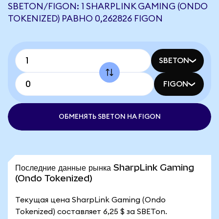
SBETON/FIGON: 1 SHARPLINK GAMING (ONDO
TOKENIZED) РАВНО 0,262826 FIGON
SBETON
FIGON
ОБМЕНЯТЬ SBETON НА FIGON
Последние данные рынка SharpLink Gaming
(Ondo Tokenized)
Текущая цена SharpLink Gaming (Ondo
Tokenized) составляет 6,25 $ за SBETon.