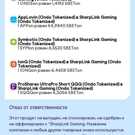
1 ONDSon равен 1,4192 SBETon
AppLovin (Ondo Tokenized) в SharpLink Gaming
(Ondo Tokenized)
1 APPon равен 54,9840 SBETon
Symbotic (Ondo Tokenized) в SharpLink Gaming
(Ondo Tokenized)
1 SYMon равен 6,5520 SBETon
IonQ (Ondo Tokenized) в SharpLink Gaming (Ondo
Tokenized)
1 IONQon равен 6,4608 SBETon
ProShares UltraPro Short QQQ (Ondo Tokenized) в
SharpLink Gaming (Ondo Tokenized)
1 SQQQon равен 6,3056 SBETon
Отказ от ответственности
Этот продукт не выпущен, не спонсирован, не одобрен и
не аффилирован с "SharpLink Gaming. Название
компании и любые другие товарные знаки используются