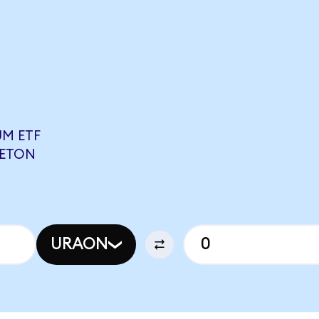
UM ETF
BETON
URAON