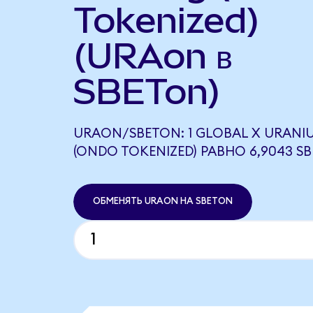
Tokenized)
(URAon в
SBETon)
URAON/SBETON: 1 GLOBAL X URANI
(ONDO TOKENIZED) РАВНО 6,9043 S
ОБМЕНЯТЬ URAON НА SBETON