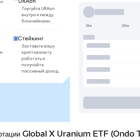
URAon
on
Торгуйте URAon
внутри и между
блокчейнами.
15м
30м
Стейкинг
Заставьте вашу
ом
криптовалюту
работать и
получайте
пассивный доход.
вертации Global X Uranium ETF (Ondo 