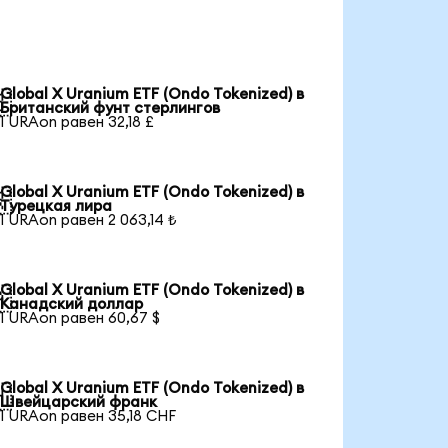
Global X Uranium ETF (Ondo Tokenized) в

Британский фунт стерлингов
1 URAon равен 32,18 £
Global X Uranium ETF (Ondo Tokenized) в

Турецкая лира
1 URAon равен 2 063,14 ₺
Global X Uranium ETF (Ondo Tokenized) в

Канадский доллар
1 URAon равен 60,67 $
Global X Uranium ETF (Ondo Tokenized) в

Швейцарский франк
1 URAon равен 35,18 CHF