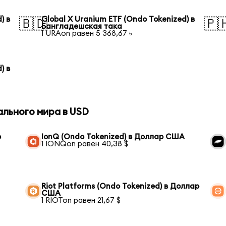
) в
Global X Uranium ETF (Ondo Tokenized) в
🇧🇩
🇵
Бангладешская така
1 URAon равен 5 368,67 ৳
) в
ального мира в USD
р
IonQ (Ondo Tokenized) в Доллар США
1 IONQon равен 40,38 $
Riot Platforms (Ondo Tokenized) в Доллар
США
1 RIOTon равен 21,67 $