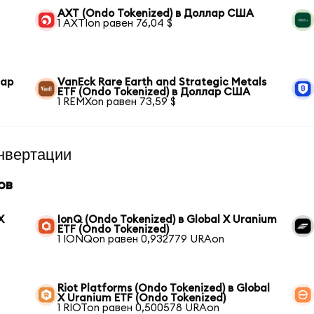
AXT (Ondo Tokenized) в Доллар США
1 AXTIon равен 76,04 $
лар
VanEck Rare Earth and Strategic Metals
ETF (Ondo Tokenized) в Доллар США
1 REMXon равен 73,59 $
нвертации
ов
X
IonQ (Ondo Tokenized) в Global X Uranium
ETF (Ondo Tokenized)
1 IONQon равен 0,932779 URAon
Riot Platforms (Ondo Tokenized) в Global
X Uranium ETF (Ondo Tokenized)
1 RIOTon равен 0,500578 URAon