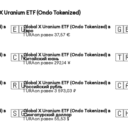
 Uranium ETF (Ondo Tokenized)
) в
Global X Uranium ETF (Ondo Tokenized) в
🇪🇺
🇬
Евро
1 URAon равен 37,57 €
) в
Global X Uranium ETF (Ondo Tokenized) в
🇨🇳
🇹
Китайский юань
1 URAon равен 292,14 ¥
) в
Global X Uranium ETF (Ondo Tokenized) в
🇷🇺
🇨
Российский рубль
1 URAon равен 3 593,03 ₽
) в
Global X Uranium ETF (Ondo Tokenized) в
🇸🇬
🇨
Сингапурский доллар
1 URAon равен 55,53 $