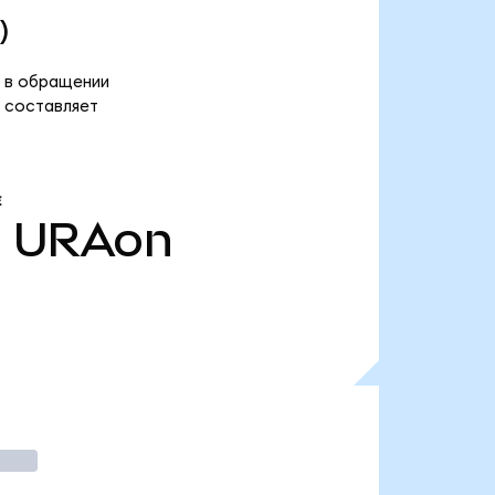
)
в в обращении
) составляет
Е
.
URAon