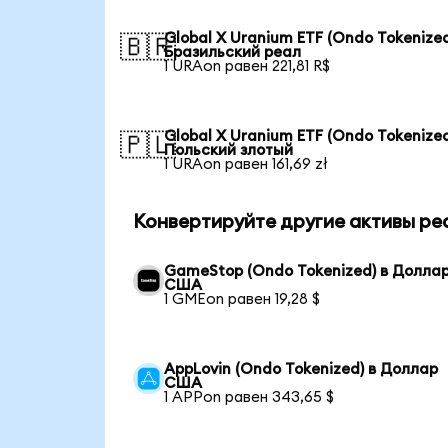
Global X Uranium ETF (Ondo Tokenized
🇧🇷
Бразильский реал
1 URAon равен 221,81 R$
Global X Uranium ETF (Ondo Tokenized
🇵🇱
Польский злотый
1 URAon равен 161,69 zł
Конвертируйте другие активы ре
GameStop (Ondo Tokenized) в Долла
США
1 GMEon равен 19,28 $
AppLovin (Ondo Tokenized) в Доллар
США
1 APPon равен 343,65 $