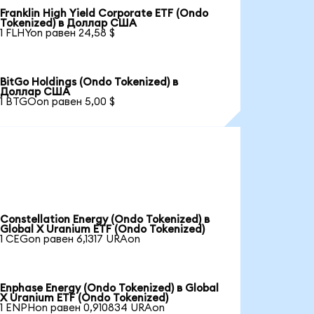
Franklin High Yield Corporate ETF (Ondo
Tokenized) в Доллар США
1 FLHYon равен 24,58 $
BitGo Holdings (Ondo Tokenized) в
Доллар США
1 BTGOon равен 5,00 $
Constellation Energy (Ondo Tokenized) в
Global X Uranium ETF (Ondo Tokenized)
1 CEGon равен 6,1317 URAon
Enphase Energy (Ondo Tokenized) в Global
X Uranium ETF (Ondo Tokenized)
1 ENPHon равен 0,910834 URAon