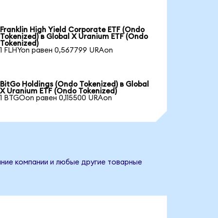
Franklin High Yield Corporate ETF (Ondo
Tokenized) в Global X Uranium ETF (Ondo
Tokenized)
1 FLHYon равен 0,567799 URAon
BitGo Holdings (Ondo Tokenized) в Global
X Uranium ETF (Ondo Tokenized)
1 BTGOon равен 0,115500 URAon
вание компании и любые другие товарные