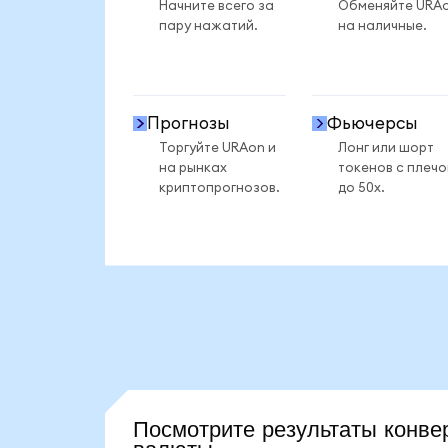
Начните всего за
Обменяйте URA
пару нажатий.
на наличные.
Прогнозы
Фьючерсы
Торгуйте URAon и
Лонг или шорт
на рынках
токенов с плеч
криптопрогнозов.
до 50x.
Посмотрите результаты кон