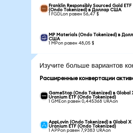
Franklin Responsibly Sourced Gold ETF
(Ondo Tokenized) в Доллар США
1 FGDLon равен 56,47 $
MP Materials (Ondo Tokenized) в Дол
США
1 MPon равен 48,05 $
Изучите больше вариантов ко
Расширенные конвертации актив
GameStop (Ondo Tokenized) в Global 
Uranium ETF (Ondo Tokenized)
1 GMEon равен 0,445368 URAon
AppLovin (Ondo Tokenized) в Global X
Uranium ETF (Ondo Tokenized)
1 APPon равен 7,9383 URAon