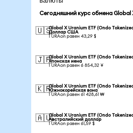
валюты
Сегодняшний курс обмена Global X
Global X Uranium ETF (Ondo Tokenized
🇺🇸
Доллар США
1 URAon равен 43,29 $
Global X Uranium ETF (Ondo Tokenized
🇯🇵
Японская иена
1 URAon равен 6 854,32 ¥
Global X Uranium ETF (Ondo Tokenized
🇰🇷
Южнокорейская вона
1 URAon равен 61 428,61 ₩
Global X Uranium ETF (Ondo Tokenized
🇦🇺
Австралийский доллар
1 URAon равен 61,59 $