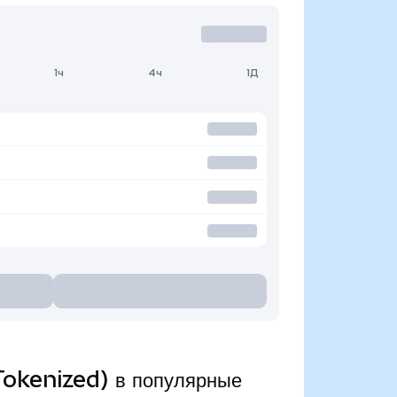
1ч
4ч
1Д
Tokenized) в популярные