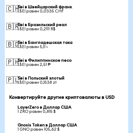
Sei в Швейцарский франк
🇨🇭
1 SEI равен 0,0335 CHF
Sei в Бразильский реал
🇧🇷
1 SEI равен 0,2111 R$
Sei в Бангладешская така
🇧🇩
1 SEI равен 5,11 ৳
Sei в Филиппинское песо
🇵🇭
1 SEI равен 2,51 ₱
Sei в Польский злотый
🇵🇱
1 SEI равен 0,1538 zł
Конвертируйте другие криптовалюты в USD
LayerZero в Доллар США
1 ZRO равен 0,815 $
Gnosis Token в Доллар США
1 GNO равен 105,62 $