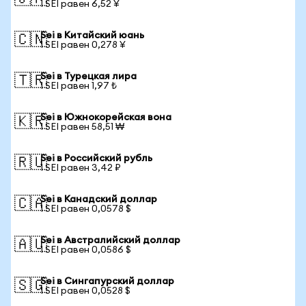
1 SEI равен 6,52 ¥
Sei в Китайский юань
🇨🇳
1 SEI равен 0,278 ¥
Sei в Турецкая лира
🇹🇷
1 SEI равен 1,97 ₺
Sei в Южнокорейская вона
🇰🇷
1 SEI равен 58,51 ₩
Sei в Российский рубль
🇷🇺
1 SEI равен 3,42 ₽
Sei в Канадский доллар
🇨🇦
1 SEI равен 0,0578 $
Sei в Австралийский доллар
🇦🇺
1 SEI равен 0,0586 $
Sei в Сингапурский доллар
🇸🇬
1 SEI равен 0,0528 $