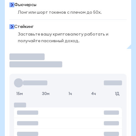
Фьючерсы
Лонг или шорт токенов с плечом до 50x.
Стейкинг
Заставьте вашу криптовалюту работать и
получайте пассивный доход.
Торговать
15м
30м
1ч
4ч
1Д