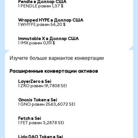
Pendle в Доллар США
1 PENDLE равен 1,37 $
Wrapped HYPE в Доллар США
1 WHYPE равен 56,20 $
Immutable X в Доллар США
1 IMX равен 0,1111 $
Изучите больше вариантов конвертации
Расширенные конвертации активов
LayerZero в Sei
1 ZRO равен 19,7808 SEI
Gnosis Token в Sei
1 GNO равен 2563,6072 SEI
Fetch в Sei
1 FET равен 3,2878 SEI
Lido DAO Token в Sei