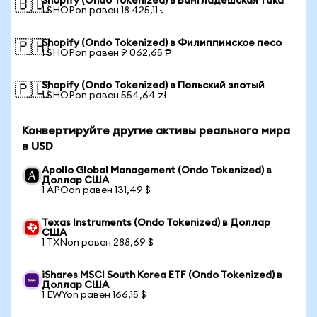
Shopify (Ondo Tokenized) в Бангладешская така
🇧🇩
1 SHOPon равен 18 425,11 ৳
Shopify (Ondo Tokenized) в Филиппинское песо
🇵🇭
1 SHOPon равен 9 062,65 ₱
Shopify (Ondo Tokenized) в Польский злотый
🇵🇱
1 SHOPon равен 554,64 zł
Конвертируйте другие активы реального мира
в USD
Apollo Global Management (Ondo Tokenized) в
Доллар США
1 APOon равен 131,49 $
Texas Instruments (Ondo Tokenized) в Доллар
США
1 TXNon равен 288,69 $
iShares MSCI South Korea ETF (Ondo Tokenized) в
Доллар США
1 EWYon равен 166,15 $