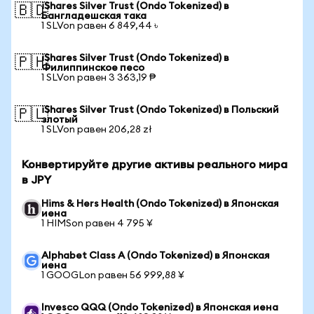
iShares Silver Trust (Ondo Tokenized) в
🇧🇩
Бангладешская така
1 SLVon равен 6 849,44 ৳
iShares Silver Trust (Ondo Tokenized) в
🇵🇭
Филиппинское песо
1 SLVon равен 3 363,19 ₱
iShares Silver Trust (Ondo Tokenized) в Польский
🇵🇱
злотый
1 SLVon равен 206,28 zł
Конвертируйте другие активы реального мира
в JPY
Hims & Hers Health (Ondo Tokenized) в Японская
иена
1 HIMSon равен 4 795 ¥
Alphabet Class A (Ondo Tokenized) в Японская
иена
1 GOOGLon равен 56 999,88 ¥
Invesco QQQ (Ondo Tokenized) в Японская иена