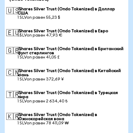
iShares Silver Trust (Ondo Tokenized) в Доллар
🇺🇸
США
1 SLVon равен 55,23 $
iShares Silver Trust (Ondo Tokenized) в Евро
🇪🇺
1 SLVon равен 47,93 €
iShares Silver Trust (Ondo Tokenized) в Британский
🇬🇧
фунт стерлингов
1 SLVon равен 41,05 £
iShares Silver Trust (Ondo Tokenized) в Китайский
🇨🇳
юань
1 SLVon равен 372,69 ¥
iShares Silver Trust (Ondo Tokenized) в Турецкая
🇹🇷
лира
1 SLVon равен 2 634,40 ₺
iShares Silver Trust (Ondo Tokenized) в
🇰🇷
Южнокорейская вона
1 SLVon равен 78 411,09 ₩