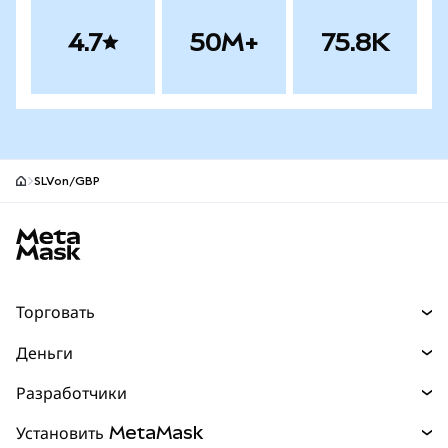
4.7
50M+
75.8K
SLVon/GBP
Нижний колонтитул сайта MetaMask
Торговать
Торговля
Деньги
Swaps
Покупайте
Разработчики
Прогнозы
НОВИНКА
Карта
Документация для разработчиков
Установить MetaMask
Перпы
НОВИНКА
mUSD
НОВИНКА