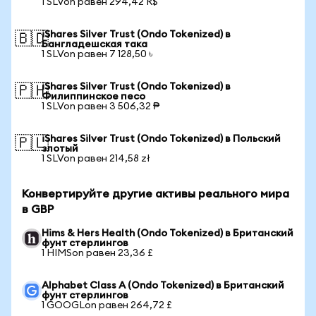
1 SLVon равен 294,42 R$
iShares Silver Trust (Ondo Tokenized) в
🇧🇩
Бангладешская така
1 SLVon равен 7 128,50 ৳
iShares Silver Trust (Ondo Tokenized) в
🇵🇭
Филиппинское песо
1 SLVon равен 3 506,32 ₱
iShares Silver Trust (Ondo Tokenized) в Польский
🇵🇱
злотый
1 SLVon равен 214,58 zł
Конвертируйте другие активы реального мира
в GBP
Hims & Hers Health (Ondo Tokenized) в Британский
фунт стерлингов
1 HIMSon равен 23,36 £
Alphabet Class A (Ondo Tokenized) в Британский
фунт стерлингов
1 GOOGLon равен 264,72 £