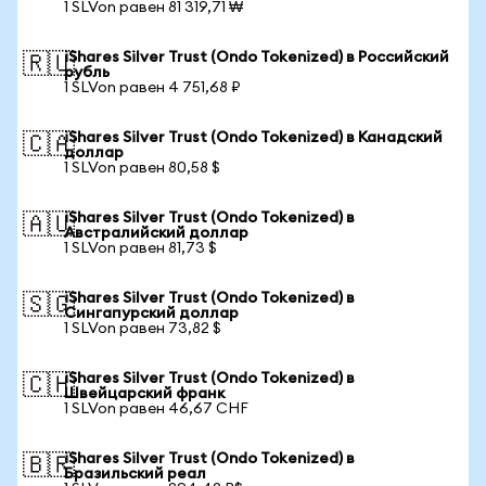
1 SLVon равен 81 319,71 ₩
iShares Silver Trust (Ondo Tokenized) в Российский
🇷🇺
рубль
1 SLVon равен 4 751,68 ₽
iShares Silver Trust (Ondo Tokenized) в Канадский
🇨🇦
доллар
1 SLVon равен 80,58 $
iShares Silver Trust (Ondo Tokenized) в
🇦🇺
Австралийский доллар
1 SLVon равен 81,73 $
iShares Silver Trust (Ondo Tokenized) в
🇸🇬
Сингапурский доллар
1 SLVon равен 73,82 $
iShares Silver Trust (Ondo Tokenized) в
🇨🇭
Швейцарский франк
1 SLVon равен 46,67 CHF
iShares Silver Trust (Ondo Tokenized) в
🇧🇷
Бразильский реал