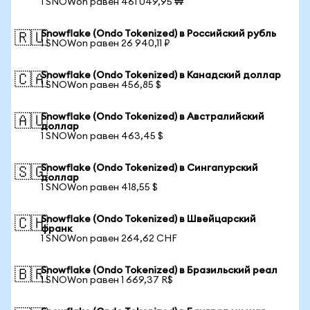
1 SNOWon равен 461 049,95 ₩
Snowflake (Ondo Tokenized) в Российский рубль
🇷🇺
1 SNOWon равен 26 940,11 ₽
Snowflake (Ondo Tokenized) в Канадский доллар
🇨🇦
1 SNOWon равен 456,85 $
Snowflake (Ondo Tokenized) в Австралийский
🇦🇺
доллар
1 SNOWon равен 463,45 $
Snowflake (Ondo Tokenized) в Сингапурский
🇸🇬
доллар
1 SNOWon равен 418,55 $
Snowflake (Ondo Tokenized) в Швейцарский
🇨🇭
франк
1 SNOWon равен 264,62 CHF
Snowflake (Ondo Tokenized) в Бразильский реал
🇧🇷
1 SNOWon равен 1 669,37 R$