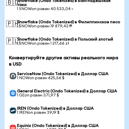
Snowflake (Ondo Tokenized) в Бангладешская
🇧🇩
така
1 SNOWon равен 40 533,04 ৳
Snowflake (Ondo Tokenized) в Филиппинское песо
🇵🇭
1 SNOWon равен 19 879,42 ₱
Snowflake (Ondo Tokenized) в Польский злотый
🇵🇱
1 SNOWon равен 1 217,66 zł
Конвертируйте другие активы реального мира
в USD
ServiceNow (Ondo Tokenized) в Доллар США
1 NOWon равен 625,56 $
General Electric (Ondo Tokenized) в Доллар США
1 GEon равен 371,97 $
IREN (Ondo Tokenized) в Доллар США
1 IRENon равен 39,19 $
Equinix (Ondo Tokenized) в Доллар США