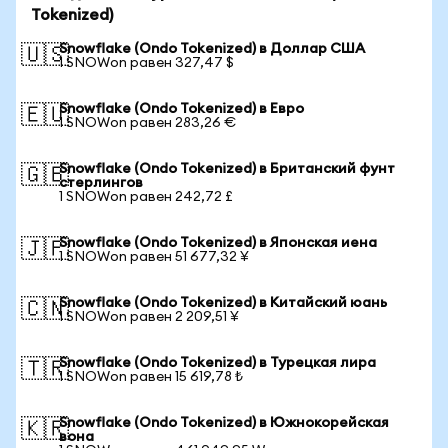
Tokenized)
Snowflake (Ondo Tokenized) в Доллар США
🇺🇸
1 SNOWon равен 327,47 $
Snowflake (Ondo Tokenized) в Евро
🇪🇺
1 SNOWon равен 283,26 €
Snowflake (Ondo Tokenized) в Британский фунт
🇬🇧
стерлингов
1 SNOWon равен 242,72 £
Snowflake (Ondo Tokenized) в Японская иена
🇯🇵
1 SNOWon равен 51 677,32 ¥
Snowflake (Ondo Tokenized) в Китайский юань
🇨🇳
1 SNOWon равен 2 209,51 ¥
Snowflake (Ondo Tokenized) в Турецкая лира
🇹🇷
1 SNOWon равен 15 619,78 ₺
Snowflake (Ondo Tokenized) в Южнокорейская
🇰🇷
вона