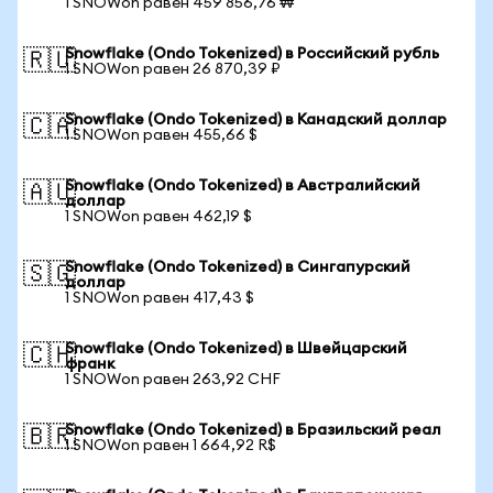
1 SNOWon равен 459 856,76 ₩
Snowflake (Ondo Tokenized) в Российский рубль
🇷🇺
1 SNOWon равен 26 870,39 ₽
Snowflake (Ondo Tokenized) в Канадский доллар
🇨🇦
1 SNOWon равен 455,66 $
Snowflake (Ondo Tokenized) в Австралийский
🇦🇺
доллар
1 SNOWon равен 462,19 $
Snowflake (Ondo Tokenized) в Сингапурский
🇸🇬
доллар
1 SNOWon равен 417,43 $
Snowflake (Ondo Tokenized) в Швейцарский
🇨🇭
франк
1 SNOWon равен 263,92 CHF
Snowflake (Ondo Tokenized) в Бразильский реал
🇧🇷
1 SNOWon равен 1 664,92 R$