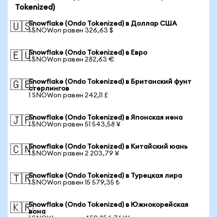
Tokenized)
Snowflake (Ondo Tokenized) в Доллар США
🇺🇸
1 SNOWon равен 326,63 $
Snowflake (Ondo Tokenized) в Евро
🇪🇺
1 SNOWon равен 282,63 €
Snowflake (Ondo Tokenized) в Британский фунт
🇬🇧
стерлингов
1 SNOWon равен 242,11 £
Snowflake (Ondo Tokenized) в Японская иена
🇯🇵
1 SNOWon равен 51 543,58 ¥
Snowflake (Ondo Tokenized) в Китайский юань
🇨🇳
1 SNOWon равен 2 203,79 ¥
Snowflake (Ondo Tokenized) в Турецкая лира
🇹🇷
1 SNOWon равен 15 579,35 ₺
Snowflake (Ondo Tokenized) в Южнокорейская
🇰🇷
вона