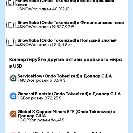
Snowflake (Ondo Tokenized) в Бангладешская
🇧🇩
така
1 SNOWon равен 40 312,10 ৳
Snowflake (Ondo Tokenized) в Филиппинское песо
🇵🇭
1 SNOWon равен 19 827,97 ₱
Snowflake (Ondo Tokenized) в Польский злотый
🇵🇱
1 SNOWon равен 1 213,49 zł
Конвертируйте другие активы реального мира
в USD
ServiceNow (Ondo Tokenized) в Доллар США
1 NOWon равен 618,54 $
General Electric (Ondo Tokenized) в Доллар США
1 GEon равен 372,25 $
Global X Copper Miners ETF (Ondo Tokenized) в
Доллар США
1 COPXon равен 86,41 $