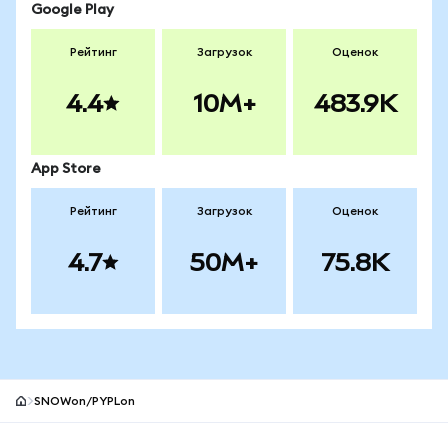
Google Play
Рейтинг
Загрузок
Оценок
4.4
10M+
483.9K
App Store
Рейтинг
Загрузок
Оценок
4.7
50M+
75.8K
SNOWon/PYPLon
Нижний колонтитул сайта MetaMask