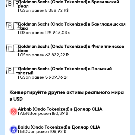
Goldman Sachs (Ondo Tokenized) в Бразильский
🇧🇷
реал
1 GSon равен 5 356,72 R$
Goldman Sachs (Ondo Tokenized) в Бангладешская
🇧🇩
така
1 GSon равен 129 948,03 ৳
Goldman Sachs (Ondo Tokenized) в Филиппинское
🇵🇭
песо
1 GSon равен 63 832,22 ₱
Goldman Sachs (Ondo Tokenized) в Польский
🇵🇱
злотый
1 GSon равен 3 909,76 zł
Конвертируйте другие активы реального мира
в USD
Airbnb (Ondo Tokenized) в Доллар США
1 ABNBon равен 150,39 $
Baidu (Ondo Tokenized) в Доллар США
1 BIDUon равен 108,92 $