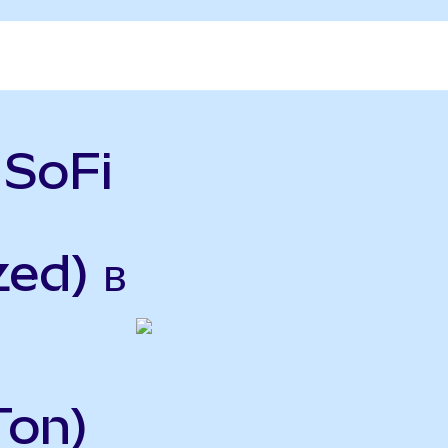
 SoFi
ed) в
Ton)