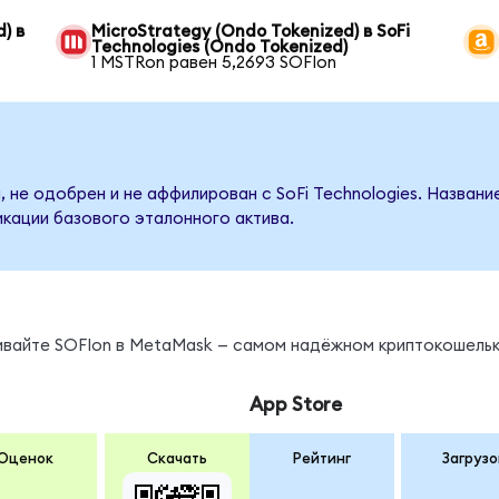
) в
MicroStrategy (Ondo Tokenized) в SoFi
Technologies (Ondo Tokenized)
1 MSTRon равен 5,2693 SOFIon
 не одобрен и не аффилирован с SoFi Technologies. Названи
кации базового эталонного актива.
ы
нивайте SOFIon в MetaMask — самом надёжном криптокошельк
App Store
Оценок
Скачать
Рейтинг
Загрузо