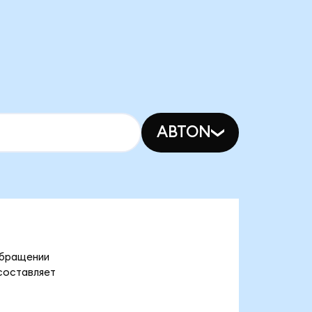
ABTON
 обращении
 составляет