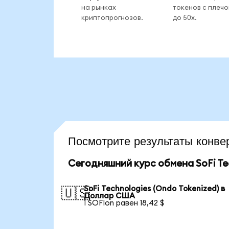
на рынках
токенов с плеч
криптопрогнозов.
до 50x.
Посмотрите результаты кон
Сегодняшний курс обмена SoFi Tec
SoFi Technologies (Ondo Tokenized) в
🇺🇸
Доллар США
1 SOFIon равен 18,42 $