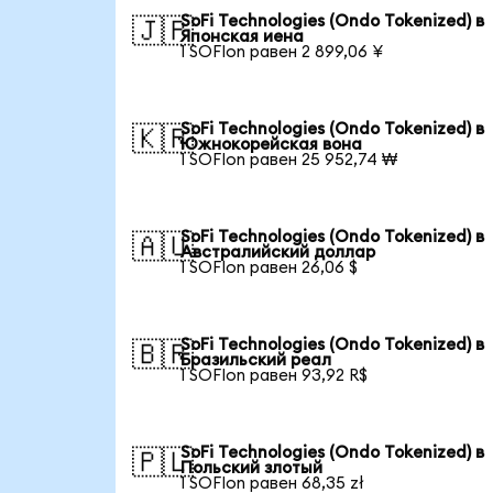
SoFi Technologies (Ondo Tokenized) в
🇯🇵
Японская иена
1 SOFIon равен 2 899,06 ¥
SoFi Technologies (Ondo Tokenized) в
🇰🇷
Южнокорейская вона
1 SOFIon равен 25 952,74 ₩
SoFi Technologies (Ondo Tokenized) в
🇦🇺
Австралийский доллар
1 SOFIon равен 26,06 $
SoFi Technologies (Ondo Tokenized) в
🇧🇷
Бразильский реал
1 SOFIon равен 93,92 R$
SoFi Technologies (Ondo Tokenized) в
🇵🇱
Польский злотый
1 SOFIon равен 68,35 zł