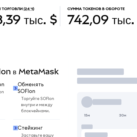
 ТОРГОВЛИ
(24 Ч)
СУММА ТОКЕНОВ В ОБОРОТЕ
,39 тыс. $
742,09 тыс.
FIon в MetaMask
Торговать
on
Обменять
SOFIon
on
Торгуйте SOFIon
внутри и между
блокчейнами.
15м
30м
Стейкинг
Заставьте вашу