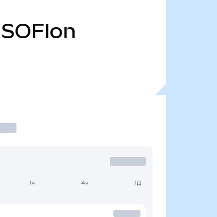
SOFIon
1ч
4ч
1Д