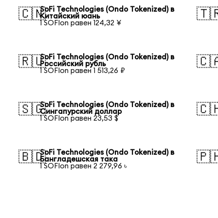
SoFi Technologies (Ondo Tokenized) в
🇨🇳
🇹
Китайский юань
1 SOFIon равен 124,32 ¥
SoFi Technologies (Ondo Tokenized) в
🇷🇺
🇨
Российский рубль
1 SOFIon равен 1 513,26 ₽
SoFi Technologies (Ondo Tokenized) в
🇸🇬
🇨
Сингапурский доллар
1 SOFIon равен 23,53 $
SoFi Technologies (Ondo Tokenized) в
🇧🇩
🇵
Бангладешская така
1 SOFIon равен 2 279,96 ৳