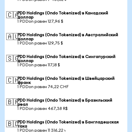
PDD Holdings (Ondo Tokenized) в Канадский
🇨🇦
доллар
1 PDDon равен 127,96 $
PDD Holdings (Ondo Tokenized) в Австралийский
🇦🇺
доллар
1 PDDon равен 129,75 $
PDD Holdings (Ondo Tokenized) в Сингапурский
🇸🇬
доллар
1 PDDon равен 117,18 $
PDD Holdings (Ondo Tokenized) в Швейцарский
🇨🇭
франк
1 PDDon равен 74,22 CHF
PDD Holdings (Ondo Tokenized) в Бразильский
🇧🇷
реал
1 PDDon равен 467,38 R$
PDD Holdings (Ondo Tokenized) в Бангладешская
🇧🇩
така
1 PDDon равен 11 316,22 ৳