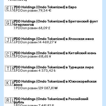
PDD Holdings (Ondo Tokenized) в Евро
🇪🇺
1 PDDon равен 79,34 €
PDD Holdings (Ondo Tokenized) в Британский фунт
🇬🇧
стерлингов
1 PDDon равен 68,09 £
PDD Holdings (Ondo Tokenized) в Японская иена
🇯🇵
1 PDDon равен 14 469,27 ¥
PDD Holdings (Ondo Tokenized) в Китайский юань
🇨🇳
1 PDDon равен 618,65 ¥
PDD Holdings (Ondo Tokenized) в Турецкая лира
🇹🇷
1 PDDon равен 4 373,42 ₺
PDD Holdings (Ondo Tokenized) в Южнокорейская
🇰🇷
вона
1 PDDon равен 129 087,81 ₩
PDD Holdings (Ondo Tokenized) в Российский
🇷🇺
рубль
1 PDDon равен 7 481,82 ₽