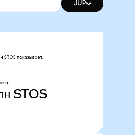
JUP
лн STOS показывает,
РОТЕ
лн
STOS