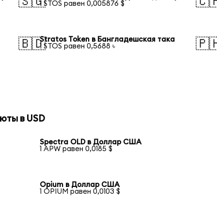
🇸🇬
🇨
1 STOS равен 0,005876 $
Stratos Token в Бангладешская така
🇧🇩
🇵
1 STOS равен 0,5688 ৳
юты в USD
Spectra OLD в Доллар США
1 APW равен 0,0185 $
Opium в Доллар США
1 OPIUM равен 0,0103 $