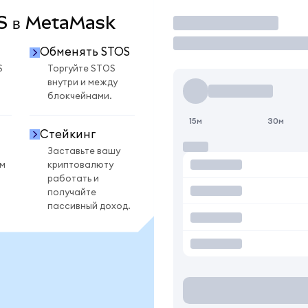
OS в MetaMask
Торговать
Обменять STOS
S
Торгуйте STOS
внутри и между
блокчейнами.
15м
30м
Стейкинг
Заставьте вашу
ом
криптовалюту
работать и
получайте
пассивный доход.