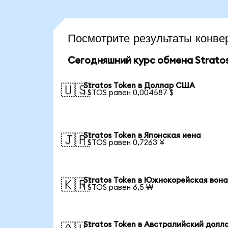
Посмотрите результаты конв
Сегодняшний курс обмена Stratos
Stratos Token в Доллар США
🇺🇸
1 STOS равен 0,004587 $
Stratos Token в Японская иена
🇯🇵
1 STOS равен 0,7263 ¥
Stratos Token в Южнокорейская вон
🇰🇷
1 STOS равен 6,5 ₩
Stratos Token в Австралийский долл