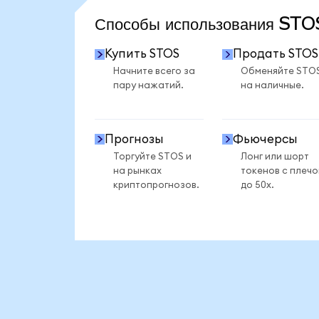
Способы использования ST
Купить STOS
Продать STOS
Начните всего за
Обменяйте STO
пару нажатий.
на наличные.
Прогнозы
Фьючерсы
Торгуйте STOS и
Лонг или шорт
на рынках
токенов с плеч
криптопрогнозов.
до 50x.