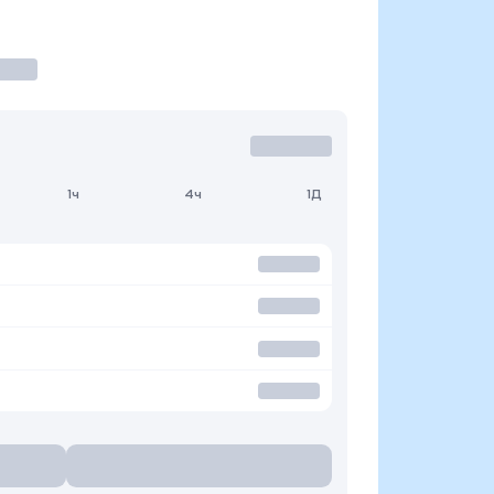
1ч
4ч
1Д