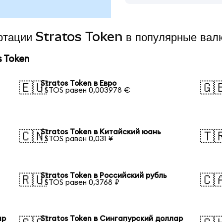
ертации Stratos Token в популярные вал
 Token
Stratos Token в Евро
🇪🇺
🇬
1 STOS равен 0,003978 €
Stratos Token в Китайский юань
🇨🇳
🇹
1 STOS равен 0,031 ¥
а
Stratos Token в Российский рубль
🇷🇺
🇨
1 STOS равен 0,3768 ₽
ар
Stratos Token в Сингапурский доллар