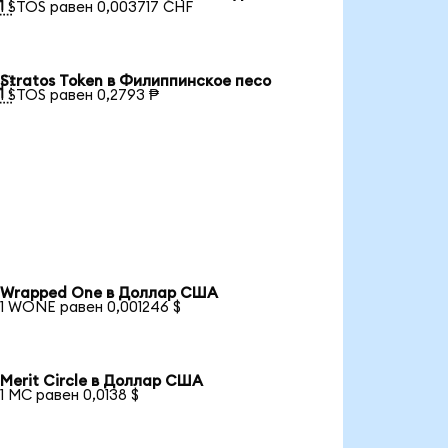

1 STOS равен 0,003717 CHF
Stratos Token в Филиппинское песо

1 STOS равен 0,2793 ₱
Wrapped One в Доллар США
1 WONE равен 0,001246 $
Merit Circle в Доллар США
1 MC равен 0,0138 $