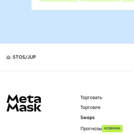
STOS/JUP
Нижний колонтитул сайта MetaMask
Торговать
Торговля
Swaps
Прогнозы
НОВИНКА