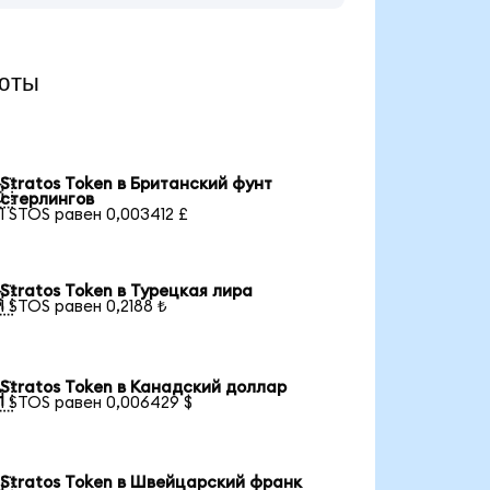
юты
Stratos Token в Британский фунт

стерлингов
1 STOS равен 0,003412 £
Stratos Token в Турецкая лира

1 STOS равен 0,2188 ₺
Stratos Token в Канадский доллар

1 STOS равен 0,006429 $
Stratos Token в Швейцарский франк