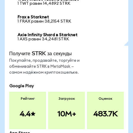
1 TWT равен 14,4892 STRK
Frax в Starknet
1 FRAX равен 38,2154 STRK
Axie Infinity Shard в Starknet
1 AXS равен 34,2481 STRK
Получите STRK за секунды
Покупайте, продавайте, торгуйте и
обменивайте STRK в MetaMask —
самом надёжном криптокошельке.
Google Play
Рейтинг
Загрузок
Оценок
4.4
10M+
483.7K