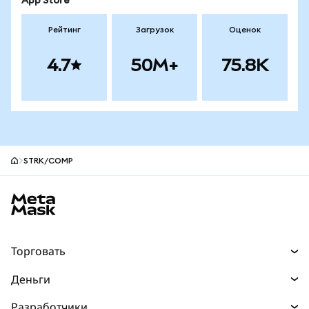
App Store
Рейтинг
Загрузок
Оценок
4.7
50M+
75.8K
STRK/COMP
Нижний колонтитул сайта MetaMask
Торговать
Торговля
Деньги
Swaps
Покупайте
Разработчики