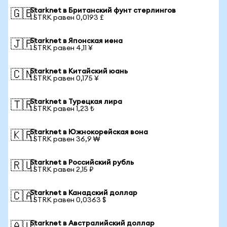
Starknet в Британский фунт стерлингов
🇬🇧
1 STRK равен 0,0193 £
Starknet в Японская иена
🇯🇵
1 STRK равен 4,11 ¥
Starknet в Китайский юань
🇨🇳
1 STRK равен 0,175 ¥
Starknet в Турецкая лира
🇹🇷
1 STRK равен 1,23 ₺
Starknet в Южнокорейская вона
🇰🇷
1 STRK равен 36,9 ₩
Starknet в Российский рубль
🇷🇺
1 STRK равен 2,15 ₽
Starknet в Канадский доллар
🇨🇦
1 STRK равен 0,0363 $
Starknet в Австралийский доллар