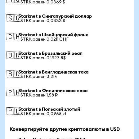
🇦🇺
1 STRK равен 0,0369 $
Starknet в Сингапурский доллар
🇸🇬
1 STRK равен 0,0333 $
Starknet в Швейцарский франк
🇨🇭
1 STRK равен 0,0211 CHF
Starknet в Бразильский реал
🇧🇷
1 STRK равен 0,1327 R$
Starknet в Бангладешская така
🇧🇩
1 STRK равен 3,21 ৳
Starknet в Филиппинское песо
🇵🇭
1 STRK равен 1,58 ₱
Starknet в Польский злотый
🇵🇱
1 STRK равен 0,0968 zł
Конвертируйте другие криптовалюты в USD