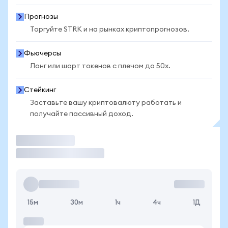
Прогнозы
Торгуйте STRK и на рынках криптопрогнозов.
Фьючерсы
Лонг или шорт токенов с плечом до 50x.
Стейкинг
Заставьте вашу криптовалюту работать и
получайте пассивный доход.
Торговать
15м
30м
1ч
4ч
1Д