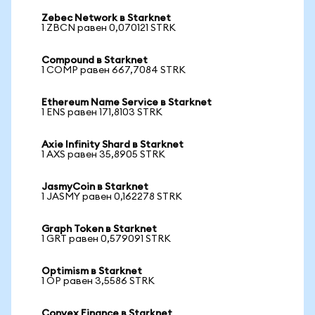
Zebec Network в Starknet
1 ZBCN равен 0,070121 STRK
Compound в Starknet
1 COMP равен 667,7084 STRK
Ethereum Name Service в Starknet
1 ENS равен 171,8103 STRK
Axie Infinity Shard в Starknet
1 AXS равен 35,8905 STRK
JasmyCoin в Starknet
1 JASMY равен 0,162278 STRK
Graph Token в Starknet
1 GRT равен 0,579091 STRK
Optimism в Starknet
1 OP равен 3,5586 STRK
Convex Finance в Starknet