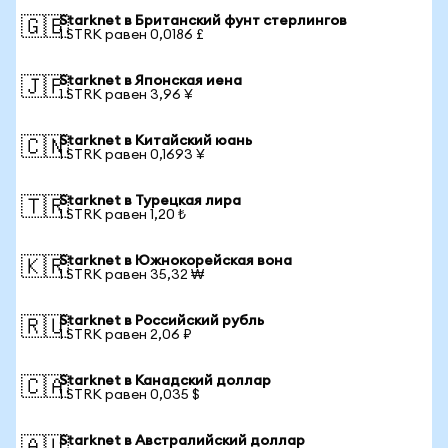
Starknet в Британский фунт стерлингов
🇬🇧
1 STRK равен 0,0186 £
Starknet в Японская иена
🇯🇵
1 STRK равен 3,96 ¥
Starknet в Китайский юань
🇨🇳
1 STRK равен 0,1693 ¥
Starknet в Турецкая лира
🇹🇷
1 STRK равен 1,20 ₺
Starknet в Южнокорейская вона
🇰🇷
1 STRK равен 35,32 ₩
Starknet в Российский рубль
🇷🇺
1 STRK равен 2,06 ₽
Starknet в Канадский доллар
🇨🇦
1 STRK равен 0,035 $
Starknet в Австралийский доллар