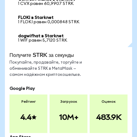
1 CVX равен 60,9907 STRK
FLOKI в Starknet
1 FLOKI равен 0,000848 STRK
dogwifhat в Starknet
1 WIF равен 5,7120 STRK
Получите STRK за секунды
Покупайте, продавайте, торгуйте и
обменивайте STRK в MetaMask —
самом надёжном криптокошельке.
Google Play
Рейтинг
Загрузок
Оценок
4.4
10M+
483.9K