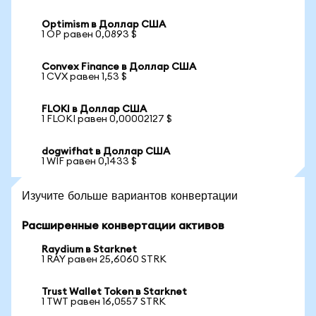
Optimism в Доллар США
1 OP равен 0,0893 $
Convex Finance в Доллар США
1 CVX равен 1,53 $
FLOKI в Доллар США
1 FLOKI равен 0,00002127 $
dogwifhat в Доллар США
1 WIF равен 0,1433 $
Изучите больше вариантов конвертации
Расширенные конвертации активов
Raydium в Starknet
1 RAY равен 25,6060 STRK
Trust Wallet Token в Starknet
1 TWT равен 16,0557 STRK