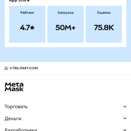
App Store
Рейтинг
Загрузок
Оценок
4.7
50M+
75.8K
STRK/FARTCOIN
Нижний колонтитул сайта MetaMask
Торговать
Торговля
Деньги
Swaps
Покупайте
Разработчики