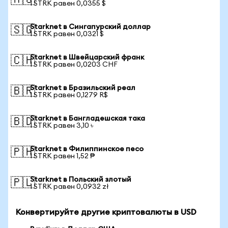
🇦🇺
1 STRK равен 0,0355 $
Starknet в Сингапурский доллар
🇸🇬
1 STRK равен 0,0321 $
Starknet в Швейцарский франк
🇨🇭
1 STRK равен 0,0203 CHF
Starknet в Бразильский реал
🇧🇷
1 STRK равен 0,1279 R$
Starknet в Бангладешская така
🇧🇩
1 STRK равен 3,10 ৳
Starknet в Филиппинское песо
🇵🇭
1 STRK равен 1,52 ₱
Starknet в Польский злотый
🇵🇱
1 STRK равен 0,0932 zł
Конвертируйте другие криптовалюты в USD