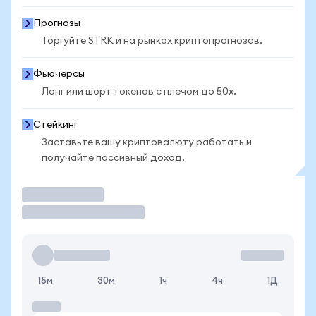
Прогнозы
Торгуйте STRK и на рынках криптопрогнозов.
Фьючерсы
Лонг или шорт токенов с плечом до 50x.
Стейкинг
Заставьте вашу криптовалюту работать и
получайте пассивный доход.
Торговать
15м
30м
1ч
4ч
1Д