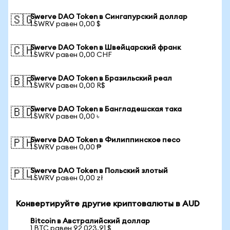
Swerve DAO Token в Сингапурский доллар
🇸🇬
1 SWRV равен 0,00 $
Swerve DAO Token в Швейцарский франк
🇨🇭
1 SWRV равен 0,00 CHF
Swerve DAO Token в Бразильский реал
🇧🇷
1 SWRV равен 0,00 R$
Swerve DAO Token в Бангладешская така
🇧🇩
1 SWRV равен 0,00 ৳
Swerve DAO Token в Филиппинское песо
🇵🇭
1 SWRV равен 0,00 ₱
Swerve DAO Token в Польский злотый
🇵🇱
1 SWRV равен 0,00 zł
Конвертируйте другие криптовалюты в AUD
Bitcoin в Австралийский доллар
1 BTC равен 92 023,91 $