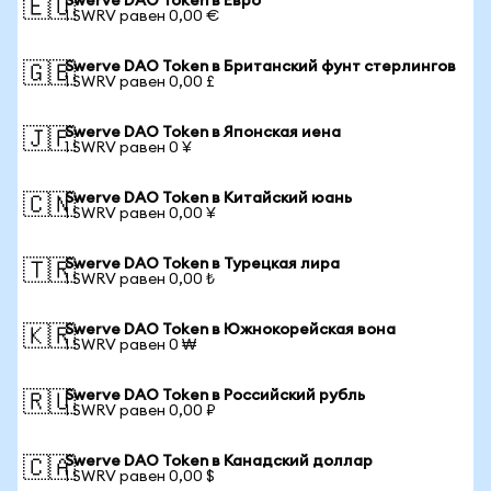
Swerve DAO Token в Евро
🇪🇺
1 SWRV равен 0,00 €
Swerve DAO Token в Британский фунт стерлингов
🇬🇧
1 SWRV равен 0,00 £
Swerve DAO Token в Японская иена
🇯🇵
1 SWRV равен 0 ¥
Swerve DAO Token в Китайский юань
🇨🇳
1 SWRV равен 0,00 ¥
Swerve DAO Token в Турецкая лира
🇹🇷
1 SWRV равен 0,00 ₺
Swerve DAO Token в Южнокорейская вона
🇰🇷
1 SWRV равен 0 ₩
Swerve DAO Token в Российский рубль
🇷🇺
1 SWRV равен 0,00 ₽
Swerve DAO Token в Канадский доллар
🇨🇦
1 SWRV равен 0,00 $