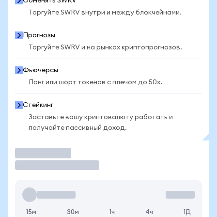
Обменять SWRV
Торгуйте SWRV внутри и между блокчейнами.
Прогнозы
Торгуйте SWRV и на рынках криптопрогнозов.
Фьючерсы
Лонг или шорт токенов с плечом до 50x.
Стейкинг
Заставьте вашу криптовалюту работать и
получайте пассивный доход.
Торговать
15м
30м
1ч
4ч
1Д