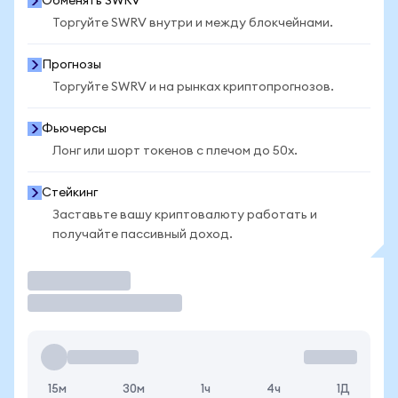
Обменять SWRV
Торгуйте SWRV внутри и между блокчейнами.
Прогнозы
Торгуйте SWRV и на рынках криптопрогнозов.
Фьючерсы
Лонг или шорт токенов с плечом до 50x.
Стейкинг
Заставьте вашу криптовалюту работать и
получайте пассивный доход.
Торговать
15м
30м
1ч
4ч
1Д