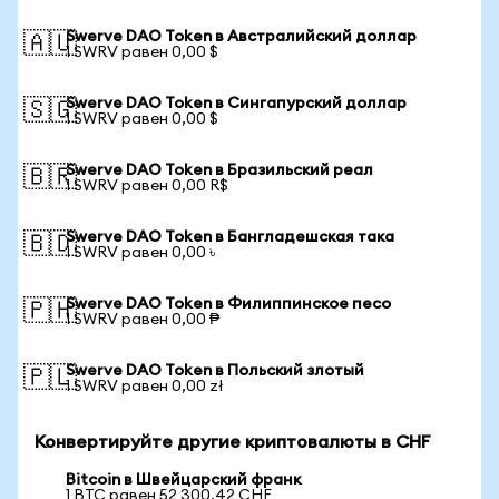
Swerve DAO Token в Австралийский доллар
🇦🇺
1 SWRV равен 0,00 $
Swerve DAO Token в Сингапурский доллар
🇸🇬
1 SWRV равен 0,00 $
Swerve DAO Token в Бразильский реал
🇧🇷
1 SWRV равен 0,00 R$
Swerve DAO Token в Бангладешская така
🇧🇩
1 SWRV равен 0,00 ৳
Swerve DAO Token в Филиппинское песо
🇵🇭
1 SWRV равен 0,00 ₱
Swerve DAO Token в Польский злотый
🇵🇱
1 SWRV равен 0,00 zł
Конвертируйте другие криптовалюты в CHF
Bitcoin в Швейцарский франк
1 BTC равен 52 300,42 CHF