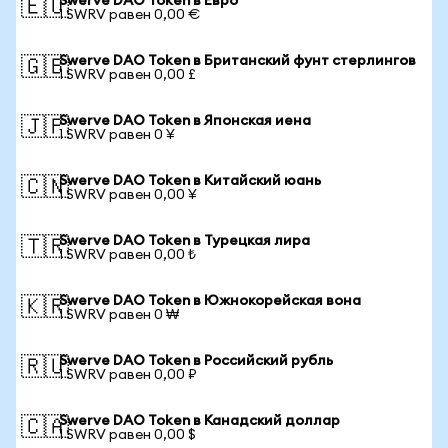
Swerve DAO Token в Евро
🇪🇺
1 SWRV равен 0,00 €
Swerve DAO Token в Британский фунт стерлингов
🇬🇧
1 SWRV равен 0,00 £
Swerve DAO Token в Японская иена
🇯🇵
1 SWRV равен 0 ¥
Swerve DAO Token в Китайский юань
🇨🇳
1 SWRV равен 0,00 ¥
Swerve DAO Token в Турецкая лира
🇹🇷
1 SWRV равен 0,00 ₺
Swerve DAO Token в Южнокорейская вона
🇰🇷
1 SWRV равен 0 ₩
Swerve DAO Token в Российский рубль
🇷🇺
1 SWRV равен 0,00 ₽
Swerve DAO Token в Канадский доллар
🇨🇦
1 SWRV равен 0,00 $