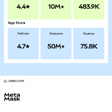
4.4
10M+
483.9K
App Store
Рейтинг
Загрузок
Оценок
4.7
50M+
75.8K
SWRV/CHF
Нижний колонтитул сайта MetaMask