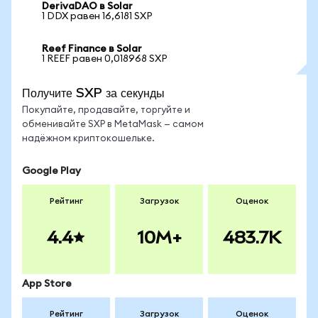
DerivaDAO в Solar
1 DDX равен 16,6181 SXP
Reef Finance в Solar
1 REEF равен 0,018968 SXP
Получите SXP за секунды
Покупайте, продавайте, торгуйте и
обменивайте SXP в MetaMask — самом
надёжном криптокошельке.
Google Play
Рейтинг
Загрузок
Оценок
4.4
10M+
483.7K
App Store
Рейтинг
Загрузок
Оценок