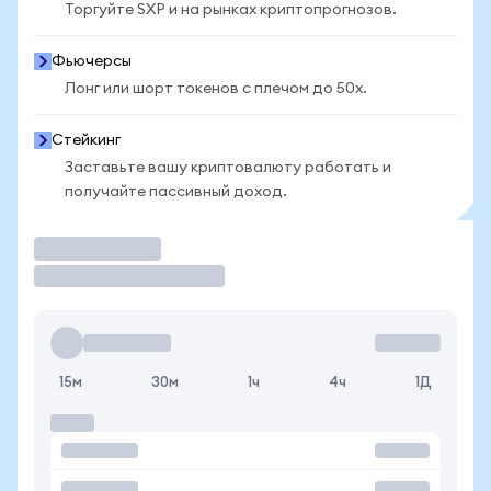
Торгуйте SXP и на рынках криптопрогнозов.
Фьючерсы
Лонг или шорт токенов с плечом до 50x.
Стейкинг
Заставьте вашу криптовалюту работать и
получайте пассивный доход.
Торговать
15м
30м
1ч
4ч
1Д