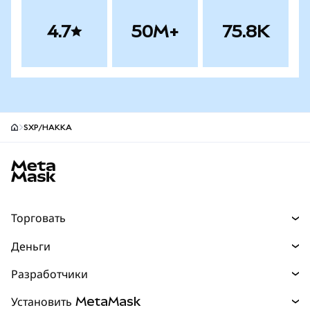
4.7
50M+
75.8K
SXP/HAKKA
Нижний колонтитул сайта MetaMask
Торговать
Торговля
Деньги
Swaps
Покупайте
Разработчики
Прогнозы
НОВИНКА
Карта
Документация для разработчиков
Установить MetaMask
Перпы
НОВИНКА