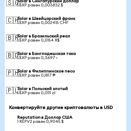
Solar в Сингапурский доллар
🇸🇬
1 SXP равен 0,003832 $
Solar в Швейцарский франк
🇨🇭
1 SXP равен 0,002415 CHF
Solar в Бразильский реал
🇧🇷
1 SXP равен 0,0154 R$
Solar в Бангладешская така
🇧🇩
1 SXP равен 0,3697 ৳
Solar в Филиппинское песо
🇵🇭
1 SXP равен 0,1817 ₱
Solar в Польский злотый
🇵🇱
1 SXP равен 0,0111 zł
Конвертируйте другие криптовалюты в USD
Reputation в Доллар США
1 REPV2 равен 0,9045 $