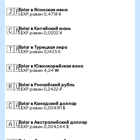
Solar в Японская иена
🇯🇵
1 SXP равен 0,4718 ¥
Solar в Китайский юань
🇨🇳
1 SXP равен 0,0202 ¥
Solar в Турецкая лира
🇹🇷
1 SXP равен 0,1423 ₺
Solar в Южнокорейская вона
🇰🇷
1 SXP равен 4,24 ₩
Solar в Российский рубль
🇷🇺
1 SXP равен 0,2422 ₽
Solar в Канадский доллар
🇨🇦
1 SXP равен 0,004191 $
Solar в Австралийский доллар
🇦🇺
1 SXP равен 0,004244 $