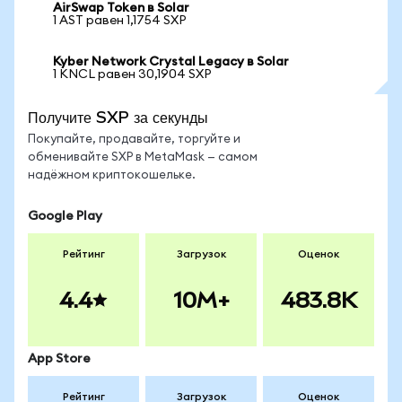
AirSwap Token в Solar
1 AST равен 1,1754 SXP
Kyber Network Crystal Legacy в Solar
1 KNCL равен 30,1904 SXP
Получите SXP за секунды
Покупайте, продавайте, торгуйте и
обменивайте SXP в MetaMask — самом
надёжном криптокошельке.
Google Play
Рейтинг
Загрузок
Оценок
4.4
10M+
483.8K
App Store
Рейтинг
Загрузок
Оценок