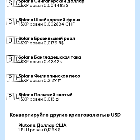
Solar в Сингапурский доллар
🇸🇬
1 SXP равен 0,004483 $
Solar в Швейцарский франк
🇨🇭
1 SXP равен 0,002834 CHF
Solar в Бразильский реал
🇧🇷
1 SXP равен 0,0179 R$
Solar в Бангладешская така
🇧🇩
1 SXP равен 0,4342 ৳
Solar в Филиппинское песо
🇵🇭
1 SXP равен 0,2129 ₱
Solar в Польский злотый
🇵🇱
1 SXP равен 0,013 zł
Конвертируйте другие криптовалюты в USD
Pluton в Доллар США
1 PLU равен 0,1236 $