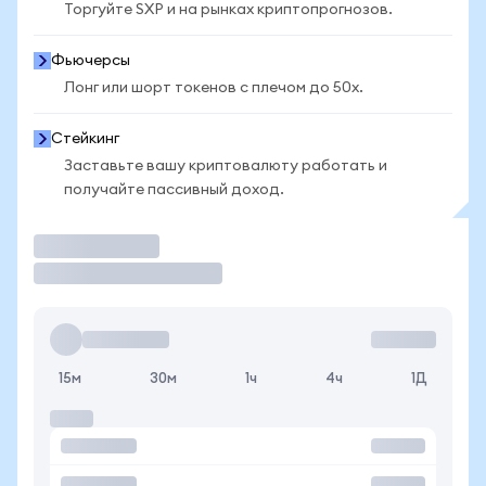
Торгуйте SXP и на рынках криптопрогнозов.
Фьючерсы
Лонг или шорт токенов с плечом до 50x.
Стейкинг
Заставьте вашу криптовалюту работать и
получайте пассивный доход.
Торговать
15м
30м
1ч
4ч
1Д