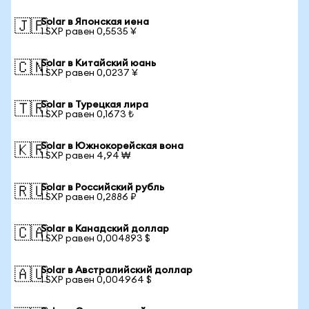
Solar в Японская иена
🇯🇵
1 SXP равен 0,5535 ¥
Solar в Китайский юань
🇨🇳
1 SXP равен 0,0237 ¥
Solar в Турецкая лира
🇹🇷
1 SXP равен 0,1673 ₺
Solar в Южнокорейская вона
🇰🇷
1 SXP равен 4,94 ₩
Solar в Российский рубль
🇷🇺
1 SXP равен 0,2886 ₽
Solar в Канадский доллар
🇨🇦
1 SXP равен 0,004893 $
Solar в Австралийский доллар
🇦🇺
1 SXP равен 0,004964 $