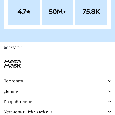
4.7
50M+
75.8K
SXP/USUI
Нижний колонтитул сайта MetaMask
Торговать
Торговля
Деньги
Swaps
Покупайте
Разработчики
Прогнозы
НОВИНКА
Карта
Документация для разработчиков
Установить MetaMask
Перпы
НОВИНКА