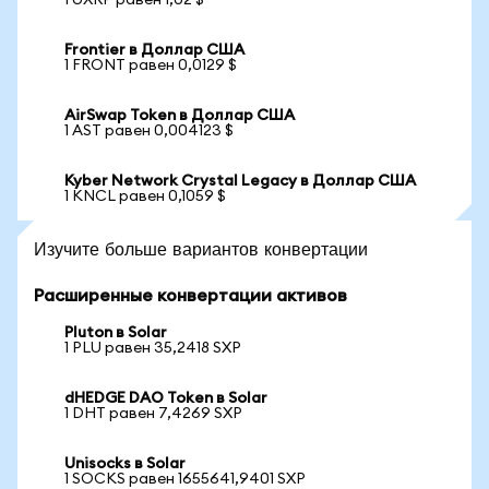
1 UXRP равен 1,02 $
Frontier в Доллар США
1 FRONT равен 0,0129 $
AirSwap Token в Доллар США
1 AST равен 0,004123 $
Kyber Network Crystal Legacy в Доллар США
1 KNCL равен 0,1059 $
Изучите больше вариантов конвертации
Расширенные конвертации активов
Pluton в Solar
1 PLU равен 35,2418 SXP
dHEDGE DAO Token в Solar
1 DHT равен 7,4269 SXP
Unisocks в Solar
1 SOCKS равен 1655641,9401 SXP