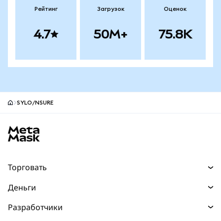
Рейтинг
Загрузок
Оценок
4.7
50M+
75.8K
SYLO/NSURE
Нижний колонтитул сайта MetaMask
Торговать
Торговля
Деньги
Swaps
Покупайте
Разработчики
Прогнозы
НОВИНКА
Карта
Документация для разработчиков