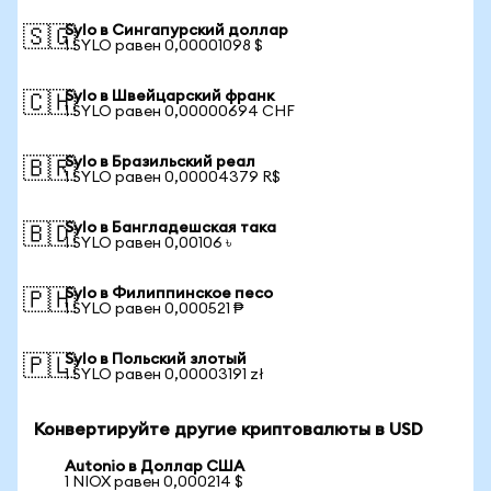
Sylo в Сингапурский доллар
🇸🇬
1 SYLO равен 0,00001098 $
Sylo в Швейцарский франк
🇨🇭
1 SYLO равен 0,00000694 CHF
Sylo в Бразильский реал
🇧🇷
1 SYLO равен 0,00004379 R$
Sylo в Бангладешская така
🇧🇩
1 SYLO равен 0,00106 ৳
Sylo в Филиппинское песо
🇵🇭
1 SYLO равен 0,000521 ₱
Sylo в Польский злотый
🇵🇱
1 SYLO равен 0,00003191 zł
Конвертируйте другие криптовалюты в USD
Autonio в Доллар США
1 NIOX равен 0,000214 $