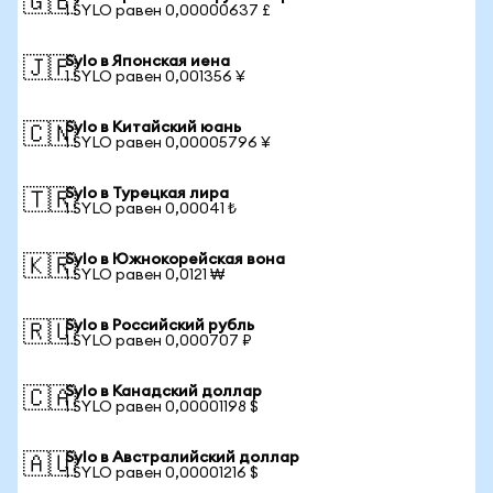
🇬🇧
1 SYLO равен 0,00000637 £
Sylo в Японская иена
🇯🇵
1 SYLO равен 0,001356 ¥
Sylo в Китайский юань
🇨🇳
1 SYLO равен 0,00005796 ¥
Sylo в Турецкая лира
🇹🇷
1 SYLO равен 0,00041 ₺
Sylo в Южнокорейская вона
🇰🇷
1 SYLO равен 0,0121 ₩
Sylo в Российский рубль
🇷🇺
1 SYLO равен 0,000707 ₽
Sylo в Канадский доллар
🇨🇦
1 SYLO равен 0,00001198 $
Sylo в Австралийский доллар
🇦🇺
1 SYLO равен 0,00001216 $