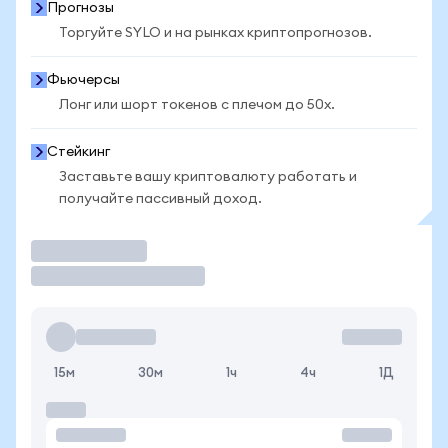
Прогнозы
Торгуйте SYLO и на рынках криптопрогнозов.
Фьючерсы
Лонг или шорт токенов с плечом до 50x.
Стейкинг
Заставьте вашу криптовалюту работать и
получайте пассивный доход.
Торговать
15м
30м
1ч
4ч
1Д