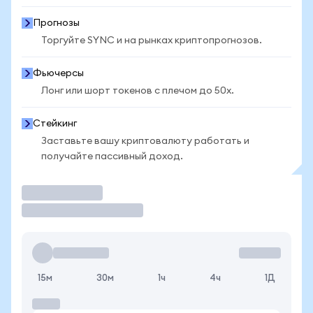
Прогнозы
Торгуйте SYNC и на рынках криптопрогнозов.
Фьючерсы
Лонг или шорт токенов с плечом до 50x.
Стейкинг
Заставьте вашу криптовалюту работать и
получайте пассивный доход.
Торговать
15м
30м
1ч
4ч
1Д