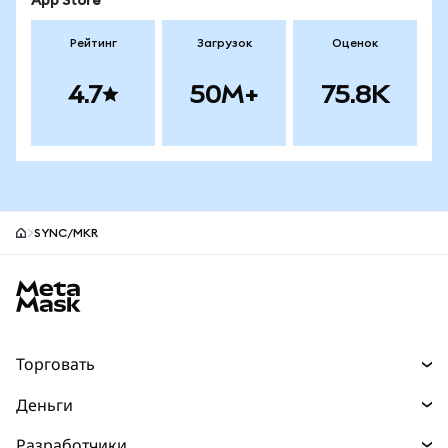
App Store
Рейтинг
Загрузок
Оценок
4.7
50M+
75.8K
SYNC/MKR
Нижний колонтитул сайта MetaMask
Торговать
Торговля
Деньги
Swaps
Покупайте
Разработчики