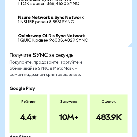
1 TOKE равен 368,4520 SYNC
Nsure Network в Sync Network
1 NSURE равен 8,8551 SYNC
Quickswap OLD в Sync Network
1 QUICK равен 96033,4029 SYNC
Получите SYNC за секунды
Покупайте, продавайте, торгуйте и
обменивайте SYNC в MetaMask —
самом надёжном криптокошельке.
Google Play
Рейтинг
Загрузок
Оценок
4.4
10M+
483.9K