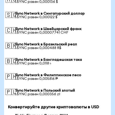
🇦🇺
1 SYNC равен 0,000136 $
Sync Network в Сингапурский доллар
🇸🇬
1 SYNC равен 0,000122 $
Sync Network в Швейцарский франк
🇨🇭
1 SYNC равен 0,00007741 CHF
Sync Network в Бразильский реал
🇧🇷
1 SYNC равен 0,000488 R$
Sync Network в Бангладешская така
🇧🇩
1 SYNC равен 0,0118 ৳
Sync Network в Филиппинское песо
🇵🇭
1 SYNC равен 0,005816 ₱
Sync Network в Польский злотый
🇵🇱
1 SYNC равен 0,000356 zł
Конвертируйте другие криптовалюты в USD