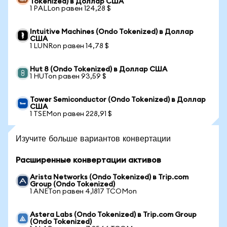
Tokenized) в Доллар США
1 PALLon равен 124,28 $
Intuitive Machines (Ondo Tokenized) в Доллар
США
1 LUNRon равен 14,78 $
Hut 8 (Ondo Tokenized) в Доллар США
1 HUTon равен 93,59 $
Tower Semiconductor (Ondo Tokenized) в Доллар
США
1 TSEMon равен 228,91 $
Изучите больше вариантов конвертации
Расширенные конвертации активов
Arista Networks (Ondo Tokenized) в Trip.com
Group (Ondo Tokenized)
1 ANETon равен 4,1817 TCOMon
Astera Labs (Ondo Tokenized) в Trip.com Group
(Ondo Tokenized)