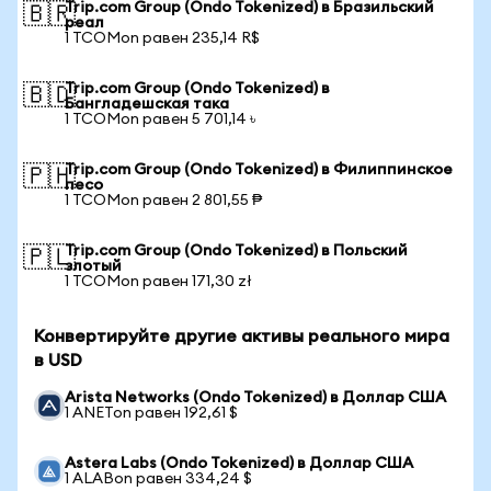
Trip.com Group (Ondo Tokenized) в Бразильский
🇧🇷
реал
1 TCOMon равен 235,14 R$
Trip.com Group (Ondo Tokenized) в
🇧🇩
Бангладешская така
1 TCOMon равен 5 701,14 ৳
Trip.com Group (Ondo Tokenized) в Филиппинское
🇵🇭
песо
1 TCOMon равен 2 801,55 ₱
Trip.com Group (Ondo Tokenized) в Польский
🇵🇱
злотый
1 TCOMon равен 171,30 zł
Конвертируйте другие активы реального мира
в USD
Arista Networks (Ondo Tokenized) в Доллар США
1 ANETon равен 192,61 $
Astera Labs (Ondo Tokenized) в Доллар США
1 ALABon равен 334,24 $