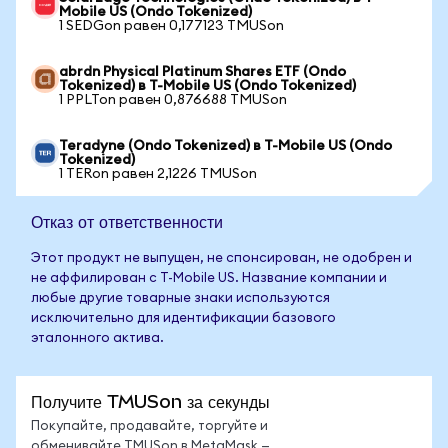
Mobile US (Ondo Tokenized)
1 SEDGon равен 0,177123 TMUSon
abrdn Physical Platinum Shares ETF (Ondo
Tokenized) в T-Mobile US (Ondo Tokenized)
1 PPLTon равен 0,876688 TMUSon
Teradyne (Ondo Tokenized) в T-Mobile US (Ondo
Tokenized)
1 TERon равен 2,1226 TMUSon
Отказ от ответственности
Этот продукт не выпущен, не спонсирован, не одобрен и
не аффилирован с T-Mobile US. Название компании и
любые другие товарные знаки используются
исключительно для идентификации базового
эталонного актива.
Получите TMUSon за секунды
Покупайте, продавайте, торгуйте и
обменивайте TMUSon в MetaMask —