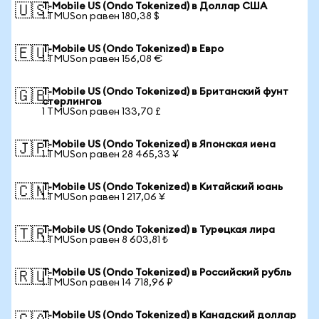
T-Mobile US (Ondo Tokenized) в Доллар США
🇺🇸
1 TMUSon равен 180,38 $
T-Mobile US (Ondo Tokenized) в Евро
🇪🇺
1 TMUSon равен 156,08 €
T-Mobile US (Ondo Tokenized) в Британский фунт
🇬🇧
стерлингов
1 TMUSon равен 133,70 £
T-Mobile US (Ondo Tokenized) в Японская иена
🇯🇵
1 TMUSon равен 28 465,33 ¥
T-Mobile US (Ondo Tokenized) в Китайский юань
🇨🇳
1 TMUSon равен 1 217,06 ¥
T-Mobile US (Ondo Tokenized) в Турецкая лира
🇹🇷
1 TMUSon равен 8 603,81 ₺
T-Mobile US (Ondo Tokenized) в Российский рубль
🇷🇺
1 TMUSon равен 14 718,96 ₽
T-Mobile US (Ondo Tokenized) в Канадский доллар