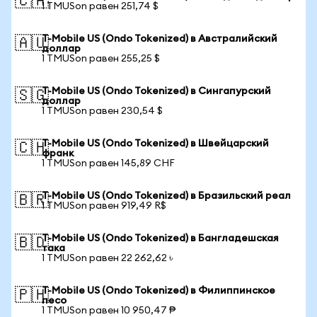
🇨🇦
1 TMUSon равен 251,74 $
T-Mobile US (Ondo Tokenized) в Австралийский
🇦🇺
доллар
1 TMUSon равен 255,25 $
T-Mobile US (Ondo Tokenized) в Сингапурский
🇸🇬
доллар
1 TMUSon равен 230,54 $
T-Mobile US (Ondo Tokenized) в Швейцарский
🇨🇭
франк
1 TMUSon равен 145,89 CHF
T-Mobile US (Ondo Tokenized) в Бразильский реал
🇧🇷
1 TMUSon равен 919,49 R$
T-Mobile US (Ondo Tokenized) в Бангладешская
🇧🇩
така
1 TMUSon равен 22 262,62 ৳
T-Mobile US (Ondo Tokenized) в Филиппинское
🇵🇭
песо
1 TMUSon равен 10 950,47 ₱