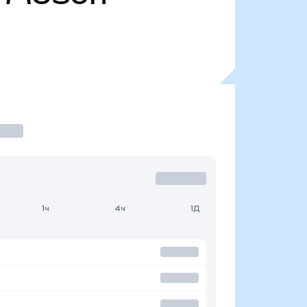
1ч
4ч
1Д