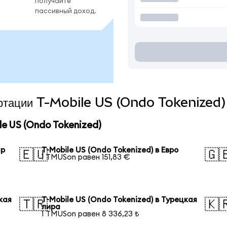
получайте
пассивный доход.
вертации T-Mobile US (Ondo Tokenized)
e US (Ondo Tokenized)
ар
T-Mobile US (Ondo Tokenized) в Евро
🇪🇺
🇬
1 TMUSon равен 151,83 €
кая
T-Mobile US (Ondo Tokenized) в Турецкая
🇹🇷
🇰
лира
1 TMUSon равен 8 336,23 ₺