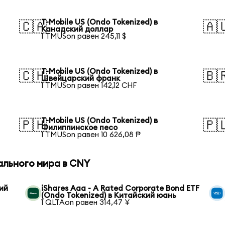
T-Mobile US (Ondo Tokenized) в
🇨🇦
🇦
Канадский доллар
1 TMUSon равен 245,11 $
T-Mobile US (Ondo Tokenized) в
🇨🇭
🇧
Швейцарский франк
1 TMUSon равен 142,12 CHF
T-Mobile US (Ondo Tokenized) в
🇵🇭
🇵
Филиппинское песо
1 TMUSon равен 10 626,08 ₱
ального мира в CNY
кий
iShares Aaa - A Rated Corporate Bond ETF
(Ondo Tokenized) в Китайский юань
1 QLTAon равен 314,47 ¥