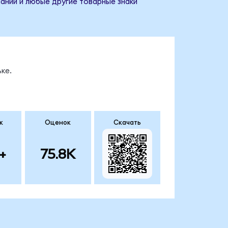
пании и любые другие товарные знаки
ке.
к
Оценок
Скачать
+
75.8K