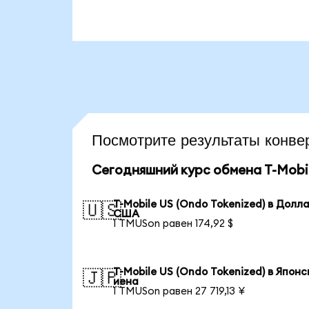
Посмотрите результаты кон
Сегодняшний курс обмена T-Mobil
T-Mobile US (Ondo Tokenized) в Долл
🇺🇸
США
1 TMUSon равен 174,92 $
T-Mobile US (Ondo Tokenized) в Японс
🇯🇵
иена
1 TMUSon равен 27 719,13 ¥