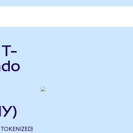
 T-
ndo
NY)
 TOKENIZED)