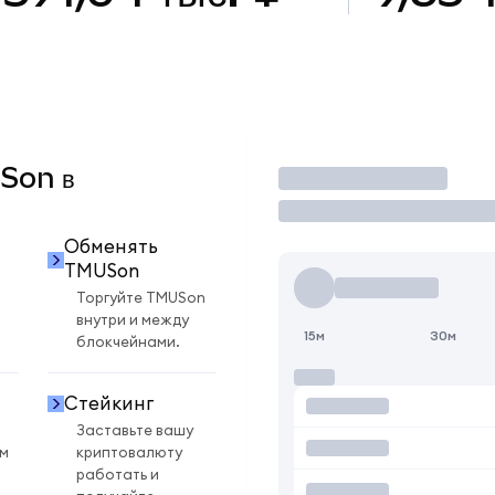
USon в
Торговать
Обменять
TMUSon
Торгуйте TMUSon
внутри и между
15м
30м
блокчейнами.
Стейкинг
Заставьте вашу
ом
криптовалюту
работать и