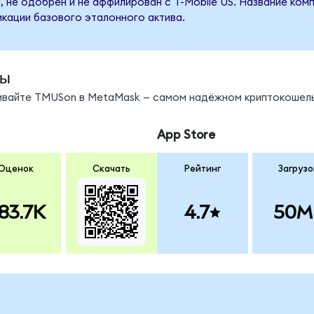
 не одобрен и не аффилирован с T-Mobile US. Название ком
кации базового эталонного актива.
ды
нивайте TMUSon в MetaMask — самом надёжном криптокошель
App Store
Оценок
Скачать
Рейтинг
Загрузо
83.7K
4.7
50M