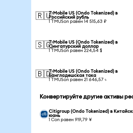
T-Mobile US (Ondo Tokenized) в
🇷🇺
Российский рубль
1 TMUSon равен 14 515,63 ₽
T-Mobile US (Ondo Tokenized) в
🇸🇬
Сингапурский доллар
1 TMUSon равен 224,54 $
T-Mobile US (Ondo Tokenized) в
🇧🇩
Бангладешская така
1 TMUSon равен 21 646,57 ৳
Конвертируйте другие активы ре
Citigroup (Ondo Tokenized) в Китайс
юань
1 Con равен 919,79 ¥