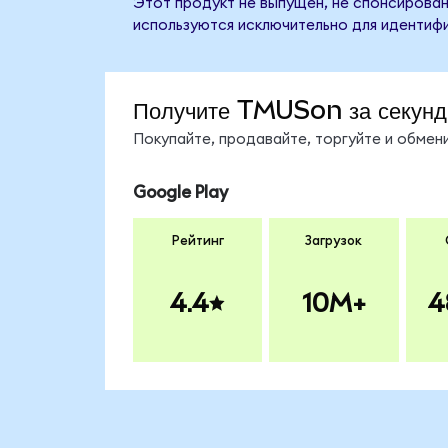
Этот продукт не выпущен, не спонсирован,
используются исключительно для идентифи
Получите TMUSon за секун
Покупайте, продавайте, торгуйте и обме
Google Play
Рейтинг
Загрузок
4.4
10M+
4