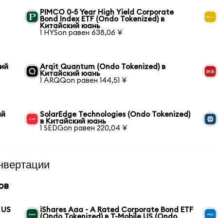
PIMCO 0-5 Year High Yield Corporate
Bond Index ETF (Ondo Tokenized) в
Китайский юань
1 HYSon равен 638,06 ¥
кий
Arqit Quantum (Ondo Tokenized) в
Китайский юань
1 ARQQon равен 144,51 ¥
ий
SolarEdge Technologies (Ondo Tokenized)
в Китайский юань
1 SEDGon равен 220,04 ¥
нвертации
ов
 US
iShares Aaa - A Rated Corporate Bond ETF
(Ondo Tokenized) в T-Mobile US (Ondo