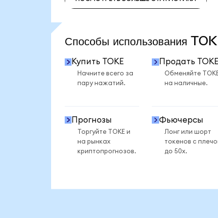
ПОСМОТРЕТЬ БОЛЬШЕ СТАТИСТИКИ
Способы использования T
Купить TOKE
Продать TOK
Начните всего за
Обменяйте TOK
пару нажатий.
на наличные.
Прогнозы
Фьючерсы
Торгуйте TOKE и
Лонг или шорт
на рынках
токенов с плеч
криптопрогнозов.
до 50x.