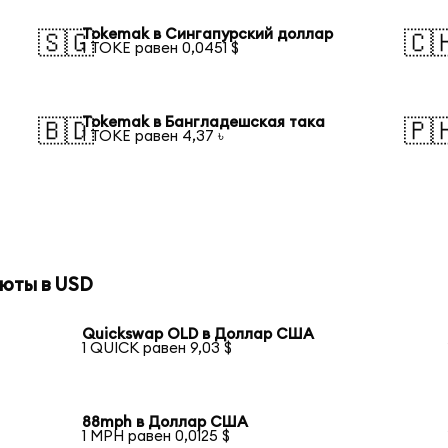
Tokemak в Сингапурский доллар
🇸🇬
🇨
1 TOKE равен 0,0451 $
Tokemak в Бангладешская така
🇧🇩
🇵
1 TOKE равен 4,37 ৳
юты в USD
Quickswap OLD в Доллар США
1 QUICK равен 9,03 $
88mph в Доллар США
1 MPH равен 0,0125 $