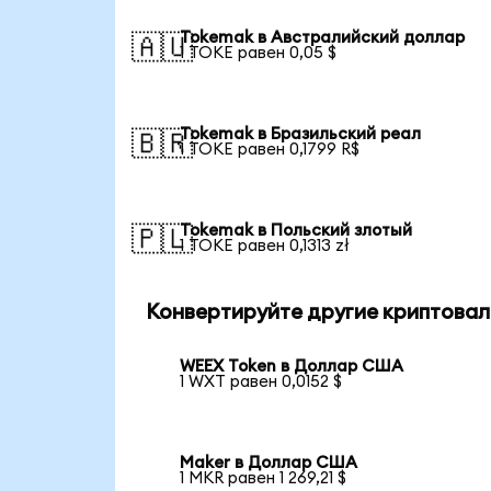
Tokemak в Австралийский доллар
🇦🇺
1 TOKE равен 0,05 $
Tokemak в Бразильский реал
🇧🇷
1 TOKE равен 0,1799 R$
Tokemak в Польский злотый
🇵🇱
1 TOKE равен 0,1313 zł
Конвертируйте другие криптовал
WEEX Token в Доллар США
1 WXT равен 0,0152 $
Maker в Доллар США
1 MKR равен 1 269,21 $