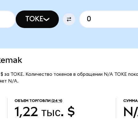
TOKE
okemak
 $ за TOKE. Количество токенов в обращении N/A TOKE пока
яет N/A.
ОБЪЕМ ТОРГОВЛИ
(24 Ч)
СУММА
1,22 тыс. $
N