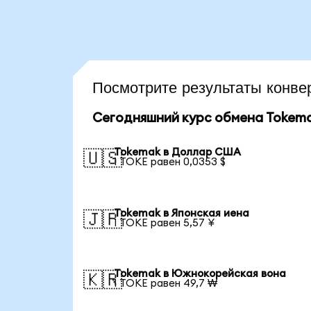
Посмотрите результаты конв
Сегодняшний курс обмена Tokem
Tokemak в Доллар США
🇺🇸
1 TOKE равен 0,0353 $
Tokemak в Японская иена
🇯🇵
1 TOKE равен 5,57 ¥
Tokemak в Южнокорейская вона
🇰🇷
1 TOKE равен 49,7 ₩