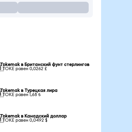
Tokemak в Британский фунт стерлингов

1 TOKE равен 0,0262 £
Tokemak в Турецкая лира

1 TOKE равен 1,68 ₺
Tokemak в Канадский доллар

1 TOKE равен 0,0492 $