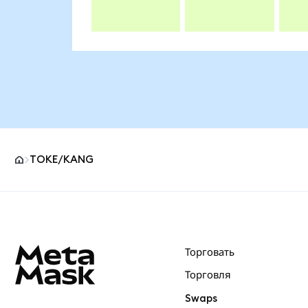
TOKE/KANG
Нижний колонтитул сайта MetaMask
Торговать
Торговля
Swaps