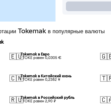
ертации Tokemak в популярные валюты
ak
Tokemak в Евро
🇪🇺
🇬
1 TOKE равен 0,0305 €
Tokemak в Китайский юань
🇨🇳
🇹
1 TOKE равен 0,2382 ¥
Tokemak в Российский рубль
🇷🇺
🇨
1 TOKE равен 2,90 ₽