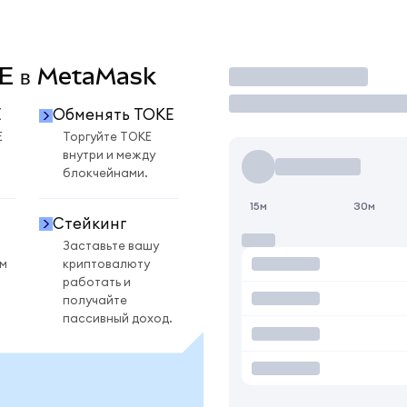
OKE в MetaMask
Торговать
E
Обменять TOKE
E
Торгуйте TOKE
внутри и между
блокчейнами.
15м
30м
Стейкинг
Заставьте вашу
ом
криптовалюту
работать и
получайте
пассивный доход.