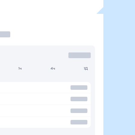
1ч
4ч
1Д