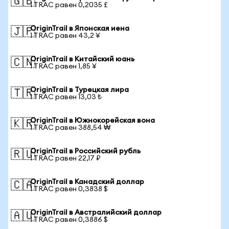
🇬🇧
1 TRAC равен 0,2035 £
OriginTrail в Японская иена
🇯🇵
1 TRAC равен 43,2 ¥
OriginTrail в Китайский юань
🇨🇳
1 TRAC равен 1,85 ¥
OriginTrail в Турецкая лира
🇹🇷
1 TRAC равен 13,03 ₺
OriginTrail в Южнокорейская вона
🇰🇷
1 TRAC равен 388,54 ₩
OriginTrail в Российский рубль
🇷🇺
1 TRAC равен 22,17 ₽
OriginTrail в Канадский доллар
🇨🇦
1 TRAC равен 0,3838 $
OriginTrail в Австралийский доллар
🇦🇺
1 TRAC равен 0,3886 $