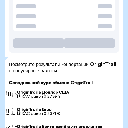
Посмотрите результаты конвертации OriginTrail
в популярные валюты
Сегодняшний курс обмена OriginTrail
OriginTrail в Доллар США
🇺🇸
1 TRAC равен 0,2739 $
OriginTrail в Евро
🇪🇺
1 TRAC равен 0,2371 €
OriginTrail в Британский фунт стерлингов