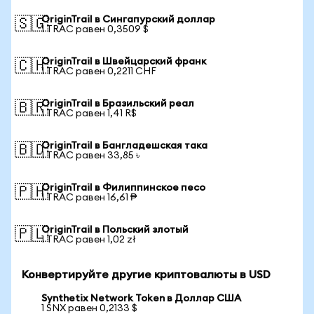
OriginTrail в Сингапурский доллар
🇸🇬
1 TRAC равен 0,3509 $
OriginTrail в Швейцарский франк
🇨🇭
1 TRAC равен 0,2211 CHF
OriginTrail в Бразильский реал
🇧🇷
1 TRAC равен 1,41 R$
OriginTrail в Бангладешская така
🇧🇩
1 TRAC равен 33,85 ৳
OriginTrail в Филиппинское песо
🇵🇭
1 TRAC равен 16,61 ₱
OriginTrail в Польский злотый
🇵🇱
1 TRAC равен 1,02 zł
Конвертируйте другие криптовалюты в USD
Synthetix Network Token в Доллар США
1 SNX равен 0,2133 $