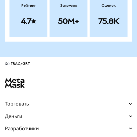
Рейтинг
Загрузок
Оценок
4.7
50M+
75.8K
TRAC/GRT
Нижний колонтитул сайта MetaMask
Торговать
Торговля
Деньги
Swaps
Покупайте
Разработчики
Прогнозы
НОВИНКА
Карта
Документация для разработчиков