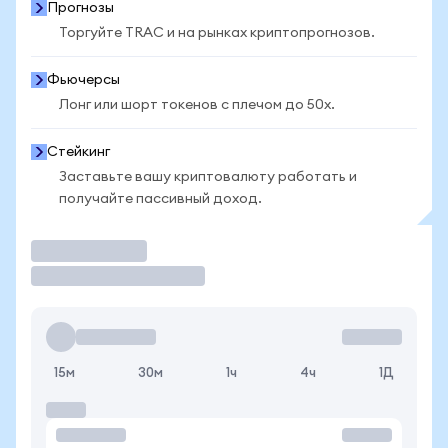
Прогнозы
Торгуйте TRAC и на рынках криптопрогнозов.
Фьючерсы
Лонг или шорт токенов с плечом до 50x.
Стейкинг
Заставьте вашу криптовалюту работать и
получайте пассивный доход.
Торговать
15м
30м
1ч
4ч
1Д