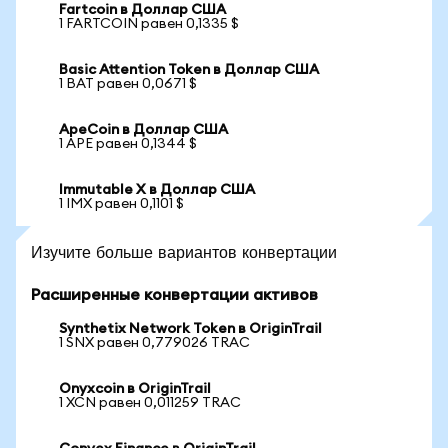
Fartcoin в Доллар США
1 FARTCOIN равен 0,1335 $
Basic Attention Token в Доллар США
1 BAT равен 0,0671 $
ApeCoin в Доллар США
1 APE равен 0,1344 $
Immutable X в Доллар США
1 IMX равен 0,1101 $
Изучите больше вариантов конвертации
Расширенные конвертации активов
Synthetix Network Token в OriginTrail
1 SNX равен 0,779026 TRAC
Onyxcoin в OriginTrail
1 XCN равен 0,011259 TRAC