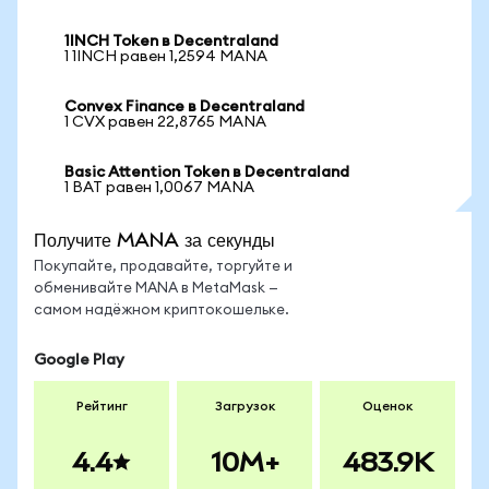
1INCH Token в Decentraland
1 1INCH равен 1,2594 MANA
Convex Finance в Decentraland
1 CVX равен 22,8765 MANA
Basic Attention Token в Decentraland
1 BAT равен 1,0067 MANA
Получите MANA за секунды
Покупайте, продавайте, торгуйте и
обменивайте MANA в MetaMask —
самом надёжном криптокошельке.
Google Play
Рейтинг
Загрузок
Оценок
4.4
10M+
483.9K