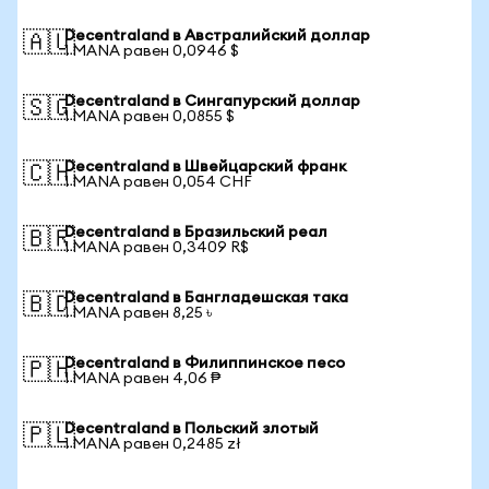
Decentraland в Австралийский доллар
🇦🇺
1 MANA равен 0,0946 $
Decentraland в Сингапурский доллар
🇸🇬
1 MANA равен 0,0855 $
Decentraland в Швейцарский франк
🇨🇭
1 MANA равен 0,054 CHF
Decentraland в Бразильский реал
🇧🇷
1 MANA равен 0,3409 R$
Decentraland в Бангладешская така
🇧🇩
1 MANA равен 8,25 ৳
Decentraland в Филиппинское песо
🇵🇭
1 MANA равен 4,06 ₱
Decentraland в Польский злотый
🇵🇱
1 MANA равен 0,2485 zł