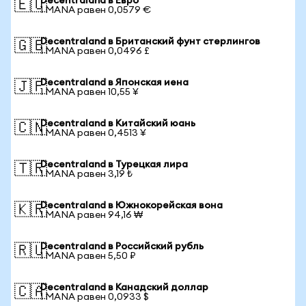
Decentraland в Евро
🇪🇺
1 MANA равен 0,0579 €
Decentraland в Британский фунт стерлингов
🇬🇧
1 MANA равен 0,0496 £
Decentraland в Японская иена
🇯🇵
1 MANA равен 10,55 ¥
Decentraland в Китайский юань
🇨🇳
1 MANA равен 0,4513 ¥
Decentraland в Турецкая лира
🇹🇷
1 MANA равен 3,19 ₺
Decentraland в Южнокорейская вона
🇰🇷
1 MANA равен 94,16 ₩
Decentraland в Российский рубль
🇷🇺
1 MANA равен 5,50 ₽
Decentraland в Канадский доллар
🇨🇦
1 MANA равен 0,0933 $