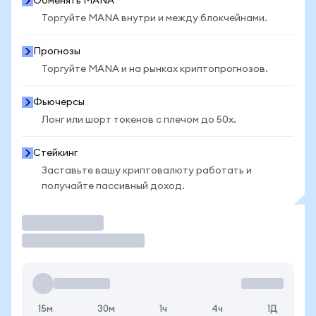
Обменять MANA
Торгуйте MANA внутри и между блокчейнами.
Прогнозы
Торгуйте MANA и на рынках криптопрогнозов.
Фьючерсы
Лонг или шорт токенов с плечом до 50x.
Стейкинг
Заставьте вашу криптовалюту работать и
получайте пассивный доход.
Торговать
15м
30м
1ч
4ч
1Д