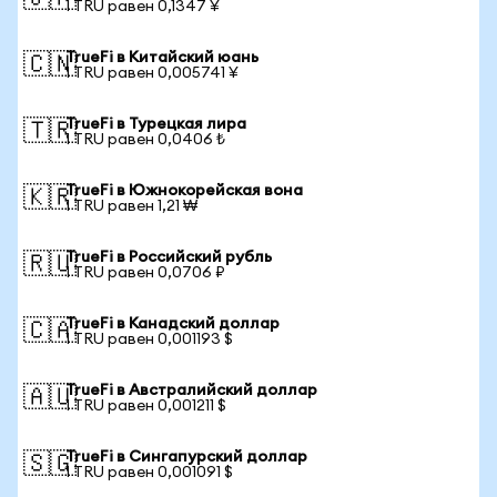
1 TRU равен 0,1347 ¥
TrueFi в Китайский юань
🇨🇳
1 TRU равен 0,005741 ¥
TrueFi в Турецкая лира
🇹🇷
1 TRU равен 0,0406 ₺
TrueFi в Южнокорейская вона
🇰🇷
1 TRU равен 1,21 ₩
TrueFi в Российский рубль
🇷🇺
1 TRU равен 0,0706 ₽
TrueFi в Канадский доллар
🇨🇦
1 TRU равен 0,001193 $
TrueFi в Австралийский доллар
🇦🇺
1 TRU равен 0,001211 $
TrueFi в Сингапурский доллар
🇸🇬
1 TRU равен 0,001091 $