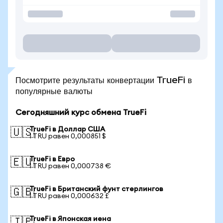
Посмотрите результаты конвертации TrueFi в
популярные валюты
Сегодняшний курс обмена TrueFi
TrueFi в Доллар США
🇺🇸
1 TRU равен 0,000851 $
TrueFi в Евро
🇪🇺
1 TRU равен 0,000738 €
TrueFi в Британский фунт стерлингов
🇬🇧
1 TRU равен 0,000632 £
TrueFi в Японская иена
🇯🇵