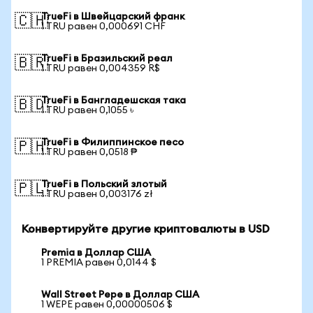
TrueFi в Швейцарский франк
🇨🇭
1 TRU равен 0,000691 CHF
TrueFi в Бразильский реал
🇧🇷
1 TRU равен 0,004359 R$
TrueFi в Бангладешская така
🇧🇩
1 TRU равен 0,1055 ৳
TrueFi в Филиппинское песо
🇵🇭
1 TRU равен 0,0518 ₱
TrueFi в Польский злотый
🇵🇱
1 TRU равен 0,003176 zł
Конвертируйте другие криптовалюты в USD
Premia в Доллар США
1 PREMIA равен 0,0144 $
Wall Street Pepe в Доллар США
1 WEPE равен 0,00000506 $