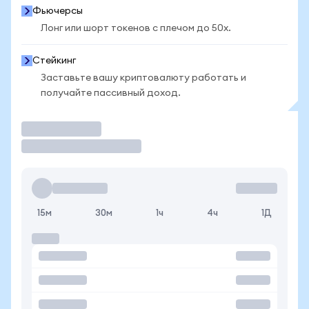
Фьючерсы
Лонг или шорт токенов с плечом до 50x.
Стейкинг
Заставьте вашу криптовалюту работать и
получайте пассивный доход.
Торговать
15м
30м
1ч
4ч
1Д