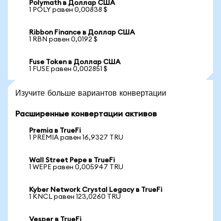
Polymath в Доллар США
1 POLY равен 0,00838 $
Ribbon Finance в Доллар США
1 RBN равен 0,0192 $
Fuse Token в Доллар США
1 FUSE равен 0,002851 $
Изучите больше вариантов конвертации
Расширенные конвертации активов
Premia в TrueFi
1 PREMIA равен 16,9327 TRU
Wall Street Pepe в TrueFi
1 WEPE равен 0,005947 TRU
Kyber Network Crystal Legacy в TrueFi
1 KNCL равен 123,0260 TRU
Vesper в TrueFi