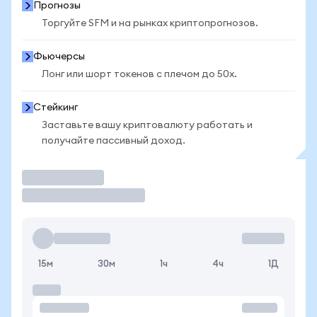
Прогнозы
Торгуйте SFM и на рынках криптопрогнозов.
Фьючерсы
Лонг или шорт токенов с плечом до 50x.
Стейкинг
Заставьте вашу криптовалюту работать и
получайте пассивный доход.
Торговать
15м
30м
1ч
4ч
1Д