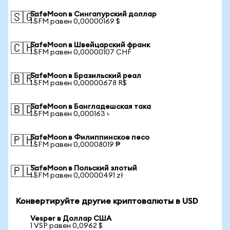
SafeMoon в Сингапурский доллар
🇸🇬
1 SFM равен 0,00000169 $
SafeMoon в Швейцарский франк
🇨🇭
1 SFM равен 0,00000107 CHF
SafeMoon в Бразильский реал
🇧🇷
1 SFM равен 0,00000678 R$
SafeMoon в Бангладешская така
🇧🇩
1 SFM равен 0,000163 ৳
SafeMoon в Филиппинское песо
🇵🇭
1 SFM равен 0,00008019 ₱
SafeMoon в Польский злотый
🇵🇱
1 SFM равен 0,00000491 zł
Конвертируйте другие криптовалюты в USD
Vesper в Доллар США
1 VSP равен 0,0962 $