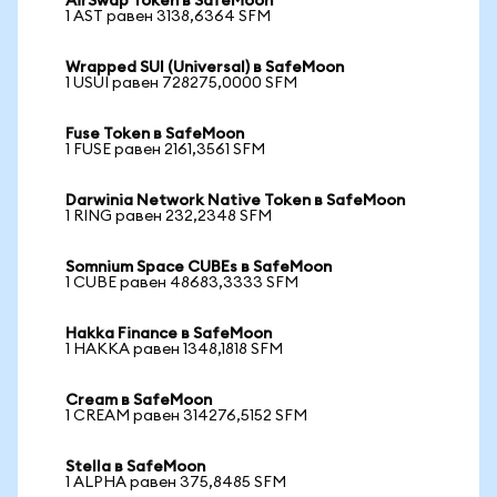
AirSwap Token в SafeMoon
1 AST равен 3138,6364 SFM
Wrapped SUI (Universal) в SafeMoon
1 USUI равен 728275,0000 SFM
Fuse Token в SafeMoon
1 FUSE равен 2161,3561 SFM
Darwinia Network Native Token в SafeMoon
1 RING равен 232,2348 SFM
Somnium Space CUBEs в SafeMoon
1 CUBE равен 48683,3333 SFM
Hakka Finance в SafeMoon
1 HAKKA равен 1348,1818 SFM
Cream в SafeMoon
1 CREAM равен 314276,5152 SFM
Stella в SafeMoon
1 ALPHA равен 375,8485 SFM