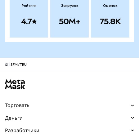
Рейтинг
Загрузок
Оценок
4.7
50M+
75.8K
SFM/TRU
Нижний колонтитул сайта MetaMask
Торговать
Торговля
Деньги
Swaps
Покупайте
Разработчики
Прогнозы
НОВИНКА
Карта
Документация для разработчиков