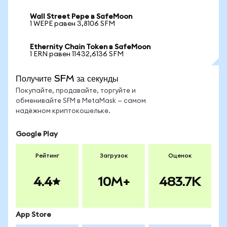
Wall Street Pepe в SafeMoon
1 WEPE равен 3,8106 SFM
Ethernity Chain Token в SafeMoon
1 ERN равен 11432,6136 SFM
Получите SFM за секунды
Покупайте, продавайте, торгуйте и
обменивайте SFM в MetaMask — самом
надёжном криптокошельке.
Google Play
Рейтинг
Загрузок
Оценок
4.4
10M+
483.7K
App Store