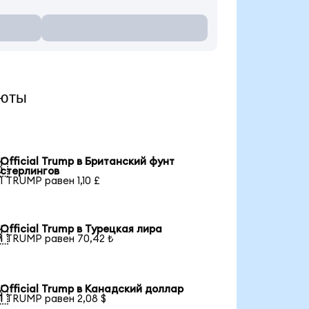
люты
Official Trump в Британский фунт

стерлингов
1 TRUMP равен 1,10 £
Official Trump в Турецкая лира

1 TRUMP равен 70,42 ₺
Official Trump в Канадский доллар

1 TRUMP равен 2,08 $