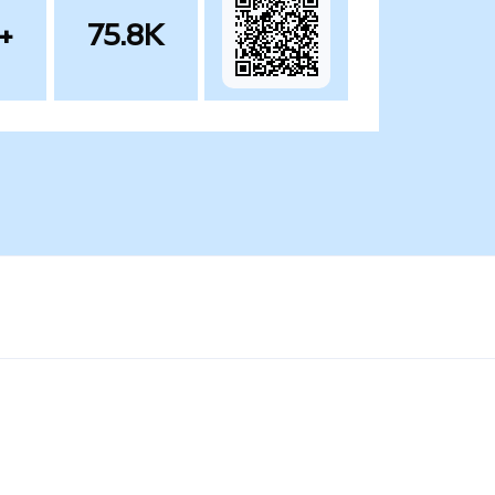
+
75.8K