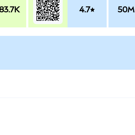
83.7K
4.7
50M