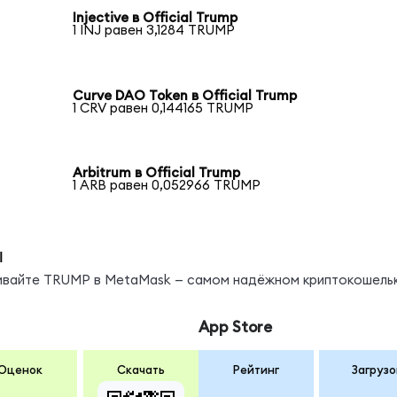
Injective в Official Trump
1 INJ равен 3,1284 TRUMP
Curve DAO Token в Official Trump
1 CRV равен 0,144165 TRUMP
Arbitrum в Official Trump
1 ARB равен 0,052966 TRUMP
ы
нивайте TRUMP в MetaMask — самом надёжном криптокошельк
App Store
Оценок
Скачать
Рейтинг
Загрузо