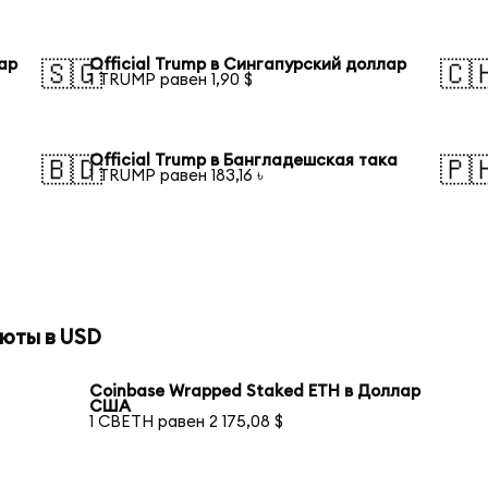
лар
Official Trump в Сингапурский доллар
🇸🇬
🇨
1 TRUMP равен 1,90 $
Official Trump в Бангладешская така
🇧🇩
🇵
1 TRUMP равен 183,16 ৳
юты в USD
Coinbase Wrapped Staked ETH в Доллар
США
1 CBETH равен 2 175,08 $