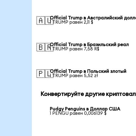
Official Trump в Австралийский дол
🇦🇺
1 TRUMP равен 2,11 $
Official Trump в Бразильский реал
🇧🇷
1 TRUMP равен 7,58 R$
Official Trump в Польский злотый
🇵🇱
1 TRUMP равен 5,52 zł
Конвертируйте другие криптовал
Pudgy Penguins в Доллар США
1 PENGU равен 0,006139 $