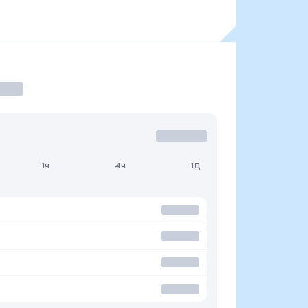
1ч
4ч
1Д