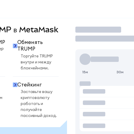
RUMP в MetaMask
Торговать
MP
Обменять
TRUMP
MP
Торгуйте TRUMP
внутри и между
блокчейнами.
15м
30м
Стейкинг
Заставьте вашу
ом
криптовалюту
работать и
получайте
пассивный доход.