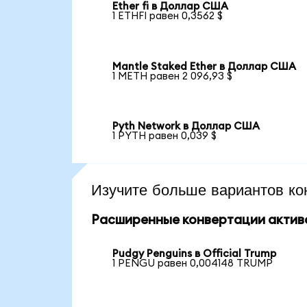
Ether fi в Доллар США
1 ETHFI равен 0,3562 $
Mantle Staked Ether в Доллар США
1 METH равен 2 096,93 $
Pyth Network в Доллар США
1 PYTH равен 0,039 $
Изучите больше вариантов ко
Расширенные конвертации актив
Pudgy Penguins в Official Trump
1 PENGU равен 0,004148 TRUMP