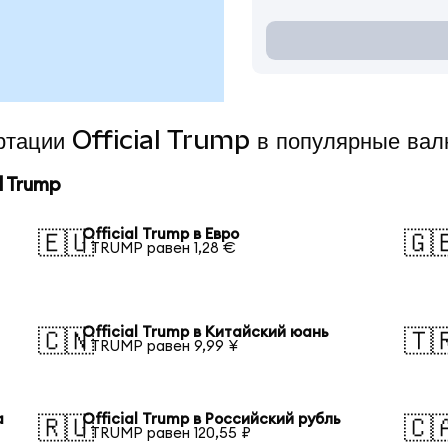
ертации Official Trump в популярные ва
l Trump
Official Trump в Евро
🇪🇺
🇬
1 TRUMP равен 1,28 €
Official Trump в Китайский юань
🇨🇳
🇹
1 TRUMP равен 9,99 ¥
а
Official Trump в Российский рубль
🇷🇺
🇨
1 TRUMP равен 120,55 ₽