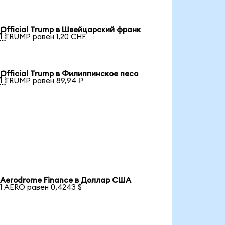
Official Trump в Швейцарский франк

1 TRUMP равен 1,20 CHF
Official Trump в Филиппинское песо

1 TRUMP равен 89,94 ₱
Aerodrome Finance в Доллар США
1 AERO равен 0,4243 $