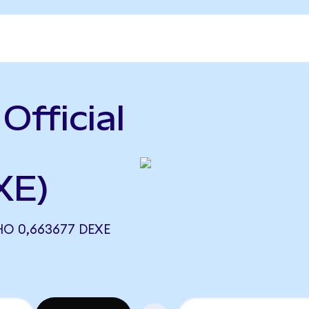
Official
e
XE)
НО 0,663677 DEXE