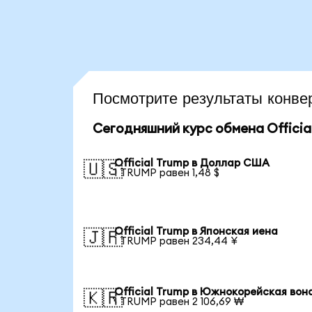
Посмотрите результаты конв
Сегодняшний курс обмена Officia
Official Trump в Доллар США
🇺🇸
1 TRUMP равен 1,48 $
Official Trump в Японская иена
🇯🇵
1 TRUMP равен 234,44 ¥
Official Trump в Южнокорейская вон
🇰🇷
1 TRUMP равен 2 106,69 ₩