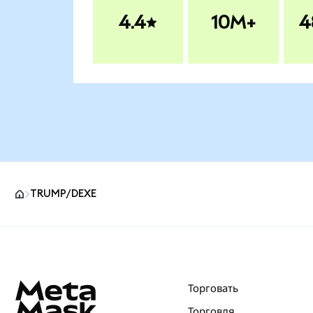
4.4
10M+
4
TRUMP/DEXE
Нижний колонтитул сайта MetaMask
Торговать
Торговля