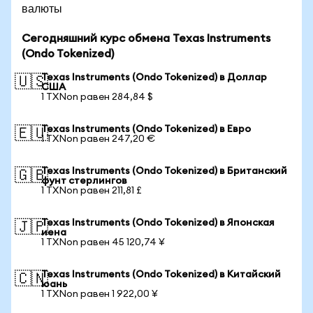
валюты
Сегодняшний курс обмена Texas Instruments
(Ondo Tokenized)
Texas Instruments (Ondo Tokenized) в Доллар
🇺🇸
США
1 TXNon равен 284,84 $
Texas Instruments (Ondo Tokenized) в Евро
🇪🇺
1 TXNon равен 247,20 €
Texas Instruments (Ondo Tokenized) в Британский
🇬🇧
фунт стерлингов
1 TXNon равен 211,81 £
Texas Instruments (Ondo Tokenized) в Японская
🇯🇵
иена
1 TXNon равен 45 120,74 ¥
Texas Instruments (Ondo Tokenized) в Китайский
🇨🇳
юань
1 TXNon равен 1 922,00 ¥