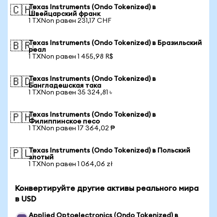
Texas Instruments (Ondo Tokenized) в
🇨🇭
Швейцарский франк
1 TXNon равен 231,17 CHF
Texas Instruments (Ondo Tokenized) в Бразильский
🇧🇷
реал
1 TXNon равен 1 455,98 R$
Texas Instruments (Ondo Tokenized) в
🇧🇩
Бангладешская така
1 TXNon равен 35 324,81 ৳
Texas Instruments (Ondo Tokenized) в
🇵🇭
Филиппинское песо
1 TXNon равен 17 364,02 ₱
Texas Instruments (Ondo Tokenized) в Польский
🇵🇱
злотый
1 TXNon равен 1 064,06 zł
Конвертируйте другие активы реального мира
в USD
Applied Optoelectronics (Ondo Tokenized) в