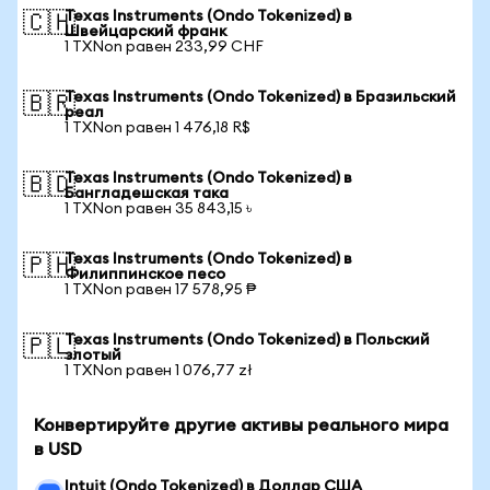
Texas Instruments (Ondo Tokenized) в
🇨🇭
Швейцарский франк
1 TXNon равен 233,99 CHF
Texas Instruments (Ondo Tokenized) в Бразильский
🇧🇷
реал
1 TXNon равен 1 476,18 R$
Texas Instruments (Ondo Tokenized) в
🇧🇩
Бангладешская така
1 TXNon равен 35 843,15 ৳
Texas Instruments (Ondo Tokenized) в
🇵🇭
Филиппинское песо
1 TXNon равен 17 578,95 ₱
Texas Instruments (Ondo Tokenized) в Польский
🇵🇱
злотый
1 TXNon равен 1 076,77 zł
Конвертируйте другие активы реального мира
в USD
Intuit (Ondo Tokenized) в Доллар США