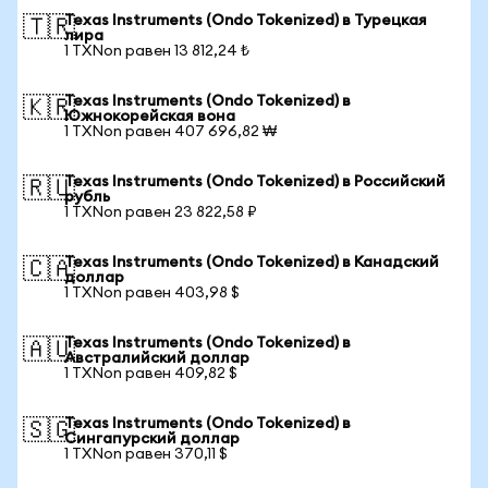
Texas Instruments (Ondo Tokenized) в Турецкая
🇹🇷
лира
1 TXNon равен 13 812,24 ₺
Texas Instruments (Ondo Tokenized) в
🇰🇷
Южнокорейская вона
1 TXNon равен 407 696,82 ₩
Texas Instruments (Ondo Tokenized) в Российский
🇷🇺
рубль
1 TXNon равен 23 822,58 ₽
Texas Instruments (Ondo Tokenized) в Канадский
🇨🇦
доллар
1 TXNon равен 403,98 $
Texas Instruments (Ondo Tokenized) в
🇦🇺
Австралийский доллар
1 TXNon равен 409,82 $
Texas Instruments (Ondo Tokenized) в
🇸🇬
Сингапурский доллар
1 TXNon равен 370,11 $