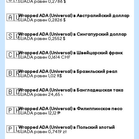
1 UADA равен 0,2786 $
Wrapped ADA (Universal) в Австралийский доллар
🇦🇺
1 UADA равен 0,2826 $
Wrapped ADA (Universal) в Сингапурский доллар
🇸🇬
1 UADA равен 0,2552 $
Wrapped ADA (Universal) в Швейцарский франк
🇨🇭
1 UADA равен 0,1614 CHF
Wrapped ADA (Universal) в Бразильский реал
🇧🇷
1 UADA равен 1,02 R$
Wrapped ADA (Universal) в Бангладешская така
🇧🇩
1 UADA равен 24,65 ৳
Wrapped ADA (Universal) в Филиппинское песо
🇵🇭
1 UADA равен 12,12 ₱
Wrapped ADA (Universal) в Польский злотый
🇵🇱
1 UADA равен 0,7419 zł