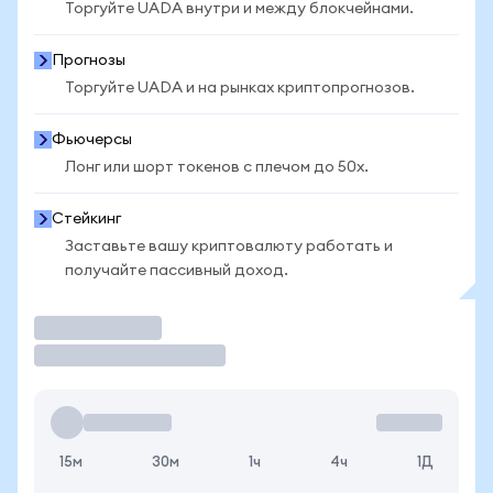
Торгуйте UADA внутри и между блокчейнами.
Прогнозы
Торгуйте UADA и на рынках криптопрогнозов.
Фьючерсы
Лонг или шорт токенов с плечом до 50x.
Стейкинг
Заставьте вашу криптовалюту работать и
получайте пассивный доход.
Торговать
15м
30м
1ч
4ч
1Д