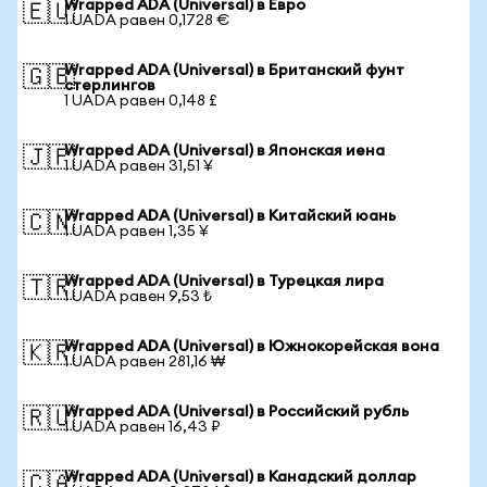
Wrapped ADA (Universal) в Евро
🇪🇺
1 UADA равен 0,1728 €
Wrapped ADA (Universal) в Британский фунт
🇬🇧
стерлингов
1 UADA равен 0,148 £
Wrapped ADA (Universal) в Японская иена
🇯🇵
1 UADA равен 31,51 ¥
Wrapped ADA (Universal) в Китайский юань
🇨🇳
1 UADA равен 1,35 ¥
Wrapped ADA (Universal) в Турецкая лира
🇹🇷
1 UADA равен 9,53 ₺
Wrapped ADA (Universal) в Южнокорейская вона
🇰🇷
1 UADA равен 281,16 ₩
Wrapped ADA (Universal) в Российский рубль
🇷🇺
1 UADA равен 16,43 ₽
Wrapped ADA (Universal) в Канадский доллар
🇨🇦