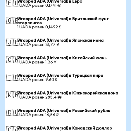
Wrapped ADA (Universal) в Евро
🇪🇺
1 UADA равен 0,1741 €
Wrapped ADA (Universal) в Британский фунт
🇬🇧
стерлингов
1 UADA равен 0,1492 £
Wrapped ADA (Universal) в Японская иена
🇯🇵
1 UADA равен 31,77 ¥
Wrapped ADA (Universal) в Китайский юань
🇨🇳
1 UADA равен 1,36 ¥
Wrapped ADA (Universal) в Турецкая лира
🇹🇷
1 UADA равен 9,60 ₺
Wrapped ADA (Universal) в Южнокорейская вона
🇰🇷
1 UADA равен 283,4 ₩
Wrapped ADA (Universal) в Российский рубль
🇷🇺
1 UADA равен 16,56 ₽
Wrapped ADA (Universal) в Канадский доллар
🇨🇦