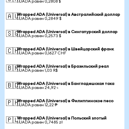
1 UADA равен 0,2808 $
Wrapped ADA (Universal) в Австралийский доллар
🇦🇺
1 UADA равен 0,2849 $
Wrapped ADA (Universal) в Сингапурский доллар
🇸🇬
1 UADA равен 0,2573 $
Wrapped ADA (Universal) в Швейцарский франк
🇨🇭
1 UADA равен 0,1627 CHF
Wrapped ADA (Universal) в Бразильский реал
🇧🇷
1 UADA равен 1,03 R$
Wrapped ADA (Universal) в Бангладешская така
🇧🇩
1 UADA равен 24,92 ৳
Wrapped ADA (Universal) в Филиппинское песо
🇵🇭
1 UADA равен 12,22 ₱
Wrapped ADA (Universal) в Польский злотый
🇵🇱
1 UADA равен 0,7485 zł