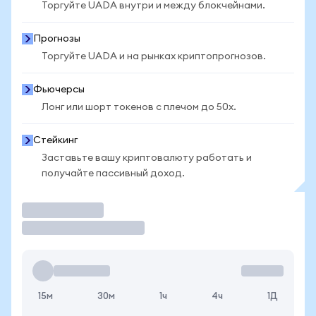
Торгуйте UADA внутри и между блокчейнами.
Прогнозы
Торгуйте UADA и на рынках криптопрогнозов.
Фьючерсы
Лонг или шорт токенов с плечом до 50x.
Стейкинг
Заставьте вашу криптовалюту работать и
получайте пассивный доход.
Торговать
15м
30м
1ч
4ч
1Д