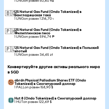
1 UNGon равен 50,60 R$
US Natural Gas Fund (Ondo Tokenized) в
🇧🇩
Бангладешская така
1 UNGon равен 1 216,70 ৳
US Natural Gas Fund (Ondo Tokenized) в
🇵🇭
Филиппинское песо
1 UNGon равен 596,74 ₱
US Natural Gas Fund (Ondo Tokenized) в Польский
🇵🇱
злотый
1 UNGon равен 36,65 zł
Конвертируйте другие активы реального мира
в SGD
abrdn Physical Palladium Shares ETF (Ondo
Tokenized) в Сингапурский доллар
1 PALLon равен 158,90 $
Hut 8 (Ondo Tokenized) в Сингапурский доллар
1 HUTon равен 122,69 $