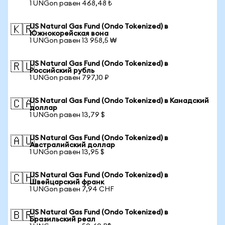
1 UNGon равен 468,48 ₺
US Natural Gas Fund (Ondo Tokenized) в
🇰🇷
Южнокорейская вона
1 UNGon равен 13 958,5 ₩
US Natural Gas Fund (Ondo Tokenized) в
🇷🇺
Российский рубль
1 UNGon равен 797,10 ₽
US Natural Gas Fund (Ondo Tokenized) в Канадский
🇨🇦
доллар
1 UNGon равен 13,79 $
US Natural Gas Fund (Ondo Tokenized) в
🇦🇺
Австралийский доллар
1 UNGon равен 13,95 $
US Natural Gas Fund (Ondo Tokenized) в
🇨🇭
Швейцарский франк
1 UNGon равен 7,94 CHF
US Natural Gas Fund (Ondo Tokenized) в
🇧🇷
Бразильский реал