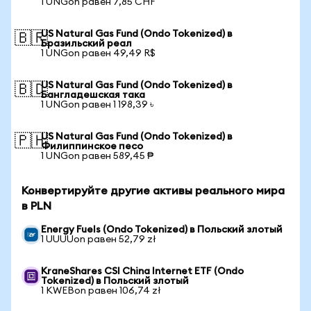
1 UNGon равен 7,85 CHF
US Natural Gas Fund (Ondo Tokenized) в
🇧🇷
Бразильский реал
1 UNGon равен 49,49 R$
US Natural Gas Fund (Ondo Tokenized) в
🇧🇩
Бангладешская така
1 UNGon равен 1 198,39 ৳
US Natural Gas Fund (Ondo Tokenized) в
🇵🇭
Филиппинское песо
1 UNGon равен 589,45 ₱
Конвертируйте другие активы реального мира
в PLN
Energy Fuels (Ondo Tokenized) в Польский злотый
1 UUUUon равен 52,79 zł
KraneShares CSI China Internet ETF (Ondo
Tokenized) в Польский злотый
1 KWEBon равен 106,74 zł