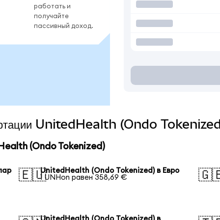
работать и
получайте
пассивный доход.
вертации UnitedHealth (Ondo Tokenized
ealth (Ondo Tokenized)
лар
UnitedHealth (Ondo Tokenized) в Евро
🇪🇺
🇬
1 UNHon равен 358,69 €
UnitedHealth (Ondo Tokenized) в