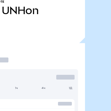
ТЕ
UNHon
1ч
4ч
1Д