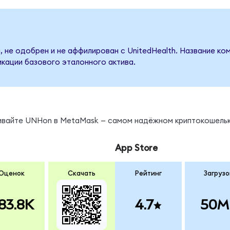
, не одобрен и не аффилирован с UnitedHealth. Название ко
кации базового эталонного актива.
ы
нивайте UNHon в MetaMask — самом надёжном криптокошельк
App Store
Оценок
Скачать
Рейтинг
Загрузо
83.8K
4.7
50M