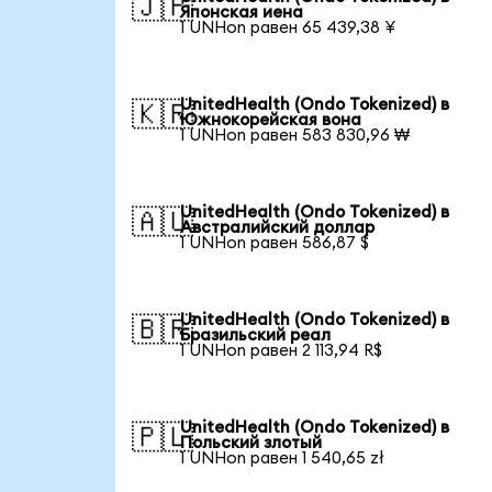
🇯🇵
Японская иена
1 UNHon равен 65 439,38 ¥
UnitedHealth (Ondo Tokenized) в
🇰🇷
Южнокорейская вона
1 UNHon равен 583 830,96 ₩
UnitedHealth (Ondo Tokenized) в
🇦🇺
Австралийский доллар
1 UNHon равен 586,87 $
UnitedHealth (Ondo Tokenized) в
🇧🇷
Бразильский реал
1 UNHon равен 2 113,94 R$
UnitedHealth (Ondo Tokenized) в
🇵🇱
Польский злотый
1 UNHon равен 1 540,65 zł