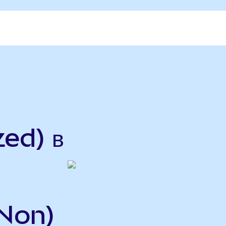
ed) в
Non)