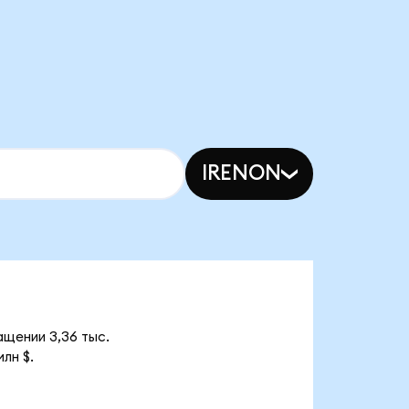
IRENON
ащении 3,36 тыс.
лн $.