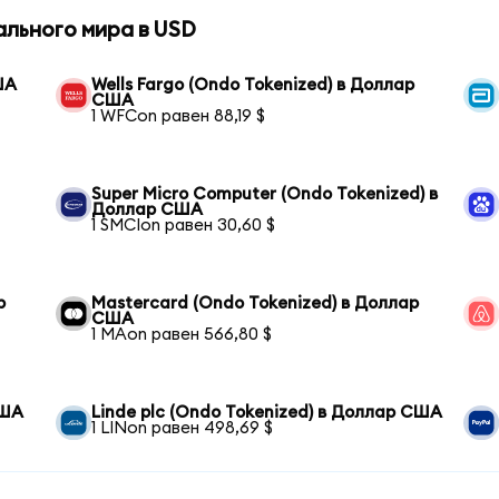
ального мира в USD
ША
Wells Fargo (Ondo Tokenized) в Доллар
США
1 WFCon равен 88,19 $
Super Micro Computer (Ondo Tokenized) в
Доллар США
1 SMCIon равен 30,60 $
р
Mastercard (Ondo Tokenized) в Доллар
США
1 MAon равен 566,80 $
США
Linde plc (Ondo Tokenized) в Доллар США
1 LINon равен 498,69 $