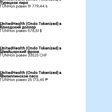

Турецкая лира
1 UNHon равен 19 779,44 ₺
UnitedHealth (Ondo Tokenized) в

Канадский доллар
1 UNHon равен 578,51 $
UnitedHealth (Ondo Tokenized) в

Швейцарский франк
1 UNHon равен 335,13 CHF
UnitedHealth (Ondo Tokenized) в

Филиппинское песо
1 UNHon равен 25 173,45 ₱