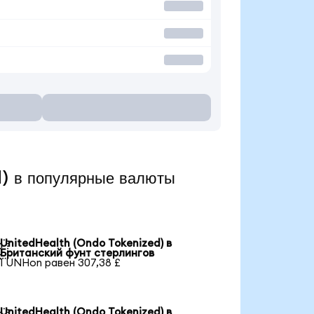
) в популярные валюты
UnitedHealth (Ondo Tokenized) в

Британский фунт стерлингов
1 UNHon равен 307,38 £
UnitedHealth (Ondo Tokenized) в