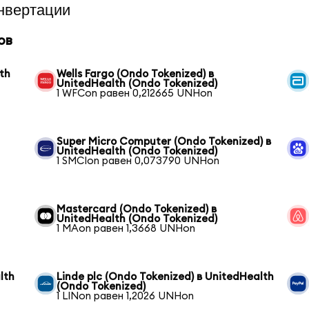
нвертации
ов
th
Wells Fargo (Ondo Tokenized) в
UnitedHealth (Ondo Tokenized)
1 WFCon равен 0,212665 UNHon
Super Micro Computer (Ondo Tokenized) в
UnitedHealth (Ondo Tokenized)
1 SMCIon равен 0,073790 UNHon
Mastercard (Ondo Tokenized) в
UnitedHealth (Ondo Tokenized)
1 MAon равен 1,3668 UNHon
lth
Linde plc (Ondo Tokenized) в UnitedHealth
(Ondo Tokenized)
1 LINon равен 1,2026 UNHon