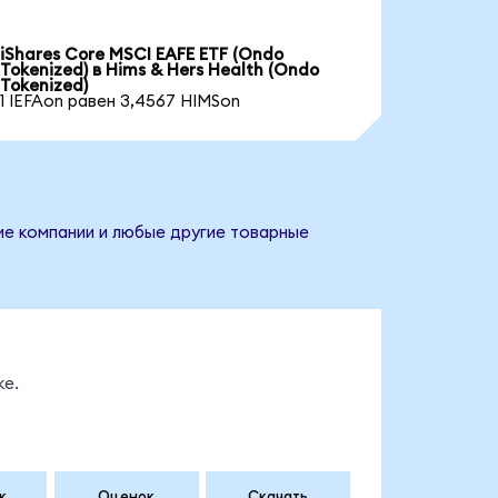
iShares Core MSCI EAFE ETF (Ondo
Tokenized) в Hims & Hers Health (Ondo
Tokenized)
1 IEFAon равен 3,4567 HIMSon
ние компании и любые другие товарные
ке.
к
Оценок
Скачать