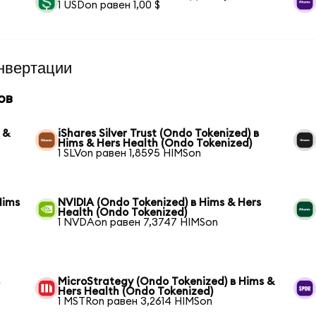
1 USDon равен 1,00 $
нвертации
ов
 &
iShares Silver Trust (Ondo Tokenized) в
Hims & Hers Health (Ondo Tokenized)
1 SLVon равен 1,8595 HIMSon
Hims
NVIDIA (Ondo Tokenized) в Hims & Hers
Health (Ondo Tokenized)
1 NVDAon равен 7,3747 HIMSon
в
MicroStrategy (Ondo Tokenized) в Hims &
Hers Health (Ondo Tokenized)
1 MSTRon равен 3,2614 HIMSon