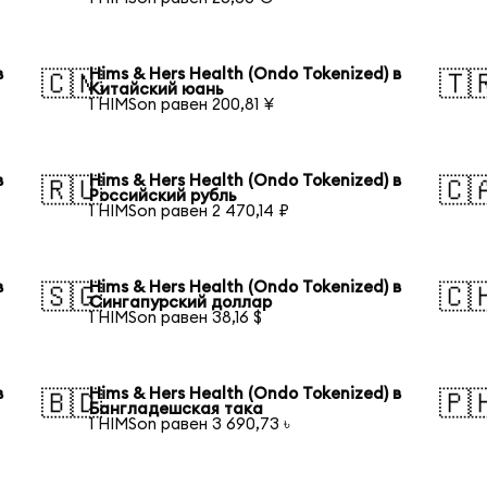
в
Hims & Hers Health (Ondo Tokenized) в
🇨🇳
🇹
Китайский юань
1 HIMSon равен 200,81 ¥
в
Hims & Hers Health (Ondo Tokenized) в
🇷🇺
🇨
Российский рубль
1 HIMSon равен 2 470,14 ₽
в
Hims & Hers Health (Ondo Tokenized) в
🇸🇬
🇨
Сингапурский доллар
1 HIMSon равен 38,16 $
в
Hims & Hers Health (Ondo Tokenized) в
🇧🇩
🇵
Бангладешская така
1 HIMSon равен 3 690,73 ৳