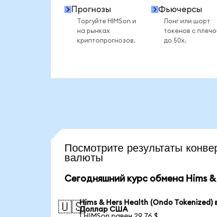
Прогнозы
Фьючерсы
Торгуйте HIMSon и
Лонг или шорт
на рынках
токенов с плеч
криптопрогнозов.
до 50x.
Посмотрите результаты кон
валюты
Сегодняшний курс обмена Hims & 
Hims & Hers Health (Ondo Tokenized) 
🇺🇸
Доллар США
1 HIMSon равен 29,76 $