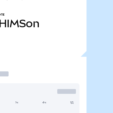
ОТЕ
HIMSon
1ч
4ч
1Д