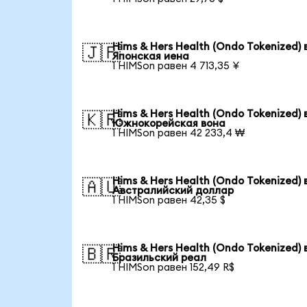
Hims & Hers Health (Ondo Tokenized) 
🇯🇵
Японская иена
1 HIMSon равен 4 713,35 ¥
Hims & Hers Health (Ondo Tokenized) 
🇰🇷
Южнокорейская вона
1 HIMSon равен 42 233,4 ₩
Hims & Hers Health (Ondo Tokenized) 
🇦🇺
Австралийский доллар
1 HIMSon равен 42,35 $
Hims & Hers Health (Ondo Tokenized) 
🇧🇷
Бразильский реал
1 HIMSon равен 152,49 R$