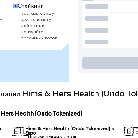
Стейкинг
Заставьте вашу
ом
криптовалюту
работать и
получайте
пассивный доход.
вертации Hims & Hers Health (Ondo To
Hers Health (Ondo Tokenized)
в
Hims & Hers Health (Ondo Tokenized) в
🇪🇺
🇬
Евро
1 HIMSon равен 25,83 €