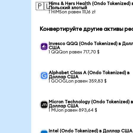
Hims & Hers Health (Ondo Tokenized) 
🇵🇱
Польский злотый
1 HIMSon равен 111,16 zł
Конвертируйте другие активы ре
Invesco QQQ (Ondo Tokenized) в Дол
США
1 QQQon равен 717,70 $
Alphabet Class A (Ondo Tokenized) в
Доллар США
1 GOOGLon равен 359,83 $
Micron Technology (Ondo Tokenized) 
Доллар США
1 MUon равен 893,64 $
Intel (Ondo Tokenized) в Доллар США