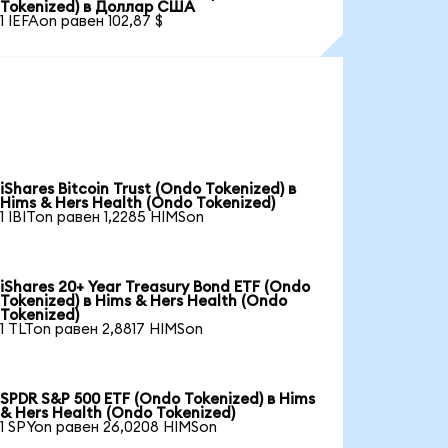
Tokenized) в Доллар США
1 IEFAon равен 102,87 $
iShares Bitcoin Trust (Ondo Tokenized) в
Hims & Hers Health (Ondo Tokenized)
1 IBITon равен 1,2285 HIMSon
iShares 20+ Year Treasury Bond ETF (Ondo
Tokenized) в Hims & Hers Health (Ondo
Tokenized)
1 TLTon равен 2,8817 HIMSon
SPDR S&P 500 ETF (Ondo Tokenized) в Hims
& Hers Health (Ondo Tokenized)
1 SPYon равен 26,0208 HIMSon