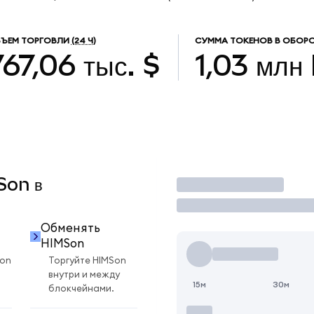
ЪЕМ ТОРГОВЛИ
(24 Ч)
СУММА ТОКЕНОВ В ОБОР
767,06 тыс. $
1,03 млн
Son в
Торговать
Обменять
HIMSon
Son
Торгуйте HIMSon
внутри и между
15м
30м
блокчейнами.