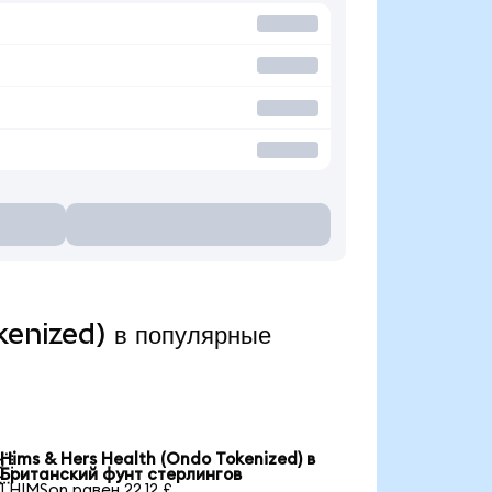
kenized) в популярные
Hims & Hers Health (Ondo Tokenized) в

Британский фунт стерлингов
1 HIMSon равен 22,12 £