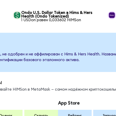
Ondo U.S. Dollar Token в Hims & Hers
Health (Ondo Tokenized)
1 USDon равен 0,033602 HIMSon
 не одобрен и не аффилирован с Hims & Hers Health. Назва
ентификации базового эталонного актива.
ы
нивайте HIMSon в MetaMask — самом надёжном криптокошель
App Store
Оценок
Скачать
Рейтинг
Загрузо