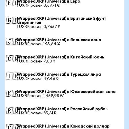
Wrapped XRP (Universal) в Евро
🇪🇺
1 UXRP равен 0,8971 €
Wrapped XRP (Universal) в Британский фунт
🇬🇧
стерлингов
1 UXRP равен 0,7687 £
Wrapped XRP (Universal) в Японская иена
🇯🇵
1 UXRP равен 163,64 ¥
Wrapped XRP (Universal) в Китайский юань
🇨🇳
1 UXRP равен 7,00 ¥
Wrapped XRP (Universal) в Турецкая лира
🇹🇷
1 UXRP равен 49,46 ₺
Wrapped XRP (Universal) в Южнокорейская вона
🇰🇷
1 UXRP равен 1 459,98 ₩
Wrapped XRP (Universal) в Российский рубль
🇷🇺
1 UXRP равен 85,31 ₽
Wrapped XRP (Universal) в Канадский доллар
🇨🇦