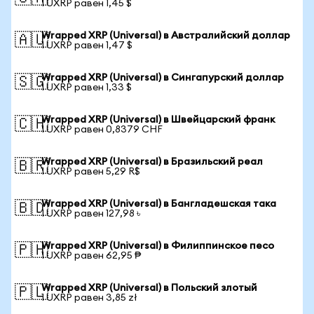
1 UXRP равен 1,45 $
Wrapped XRP (Universal) в Австралийский доллар
🇦🇺
1 UXRP равен 1,47 $
Wrapped XRP (Universal) в Сингапурский доллар
🇸🇬
1 UXRP равен 1,33 $
Wrapped XRP (Universal) в Швейцарский франк
🇨🇭
1 UXRP равен 0,8379 CHF
Wrapped XRP (Universal) в Бразильский реал
🇧🇷
1 UXRP равен 5,29 R$
Wrapped XRP (Universal) в Бангладешская така
🇧🇩
1 UXRP равен 127,98 ৳
Wrapped XRP (Universal) в Филиппинское песо
🇵🇭
1 UXRP равен 62,95 ₱
Wrapped XRP (Universal) в Польский злотый
🇵🇱
1 UXRP равен 3,85 zł