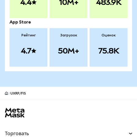
4.4
10M+
483.9K
App Store
Рейтинг
Загрузок
Оценок
4.7
50M+
75.8K
UXRP/FIS
Нижний колонтитул сайта MetaMask
Торговать