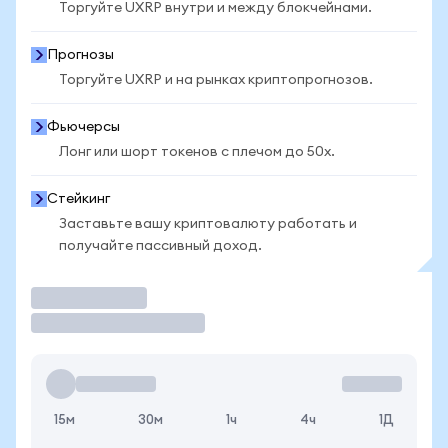
Торгуйте UXRP внутри и между блокчейнами.
Прогнозы
Торгуйте UXRP и на рынках криптопрогнозов.
Фьючерсы
Лонг или шорт токенов с плечом до 50x.
Стейкинг
Заставьте вашу криптовалюту работать и
получайте пассивный доход.
Торговать
15м
30м
1ч
4ч
1Д