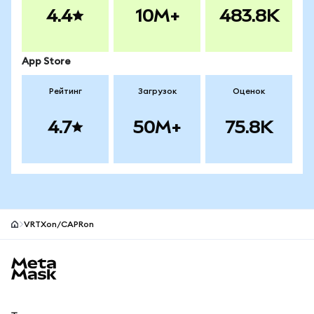
4.4
10M+
483.8K
App Store
Рейтинг
Загрузок
Оценок
4.7
50M+
75.8K
VRTXon/CAPRon
Нижний колонтитул сайта MetaMask