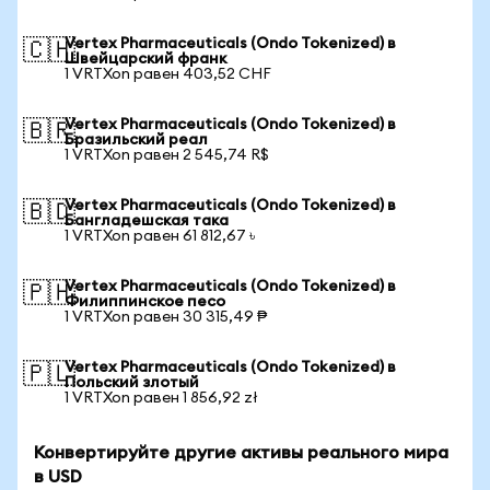
Vertex Pharmaceuticals (Ondo Tokenized) в
🇨🇭
Швейцарский франк
1 VRTXon равен 403,52 CHF
Vertex Pharmaceuticals (Ondo Tokenized) в
🇧🇷
Бразильский реал
1 VRTXon равен 2 545,74 R$
Vertex Pharmaceuticals (Ondo Tokenized) в
🇧🇩
Бангладешская така
1 VRTXon равен 61 812,67 ৳
Vertex Pharmaceuticals (Ondo Tokenized) в
🇵🇭
Филиппинское песо
1 VRTXon равен 30 315,49 ₱
Vertex Pharmaceuticals (Ondo Tokenized) в
🇵🇱
Польский злотый
1 VRTXon равен 1 856,92 zł
Конвертируйте другие активы реального мира
в USD