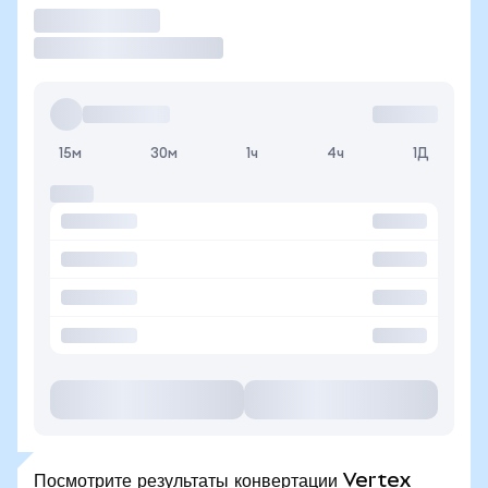
Торговать
15м
30м
1ч
4ч
1Д
Посмотрите результаты конвертации Vertex