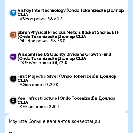
Vishay Intertechnology (Ondo Tokenized) в Доллар
США
1 VSHon равен 33,60 $
abrdn Physical Precious Metals Basket Shares ETF
(Ondo Tokenized) в Доллар США
1 GLTRon равен 195,78 $
WisdomTree US Quality Dividend Growth Fund
(Ondo Tokenized) в Доллар США
1 DGRWon равен 101,73 $
First Majestic Silver (Ondo Tokenized) в Доллар
США
1 AGon равен 18,29 $
Keel Infrastructure (Ondo Tokenized) в Доллар
США
1 KEELon равен 3,81 $
Изучите больше вариантов конвертации