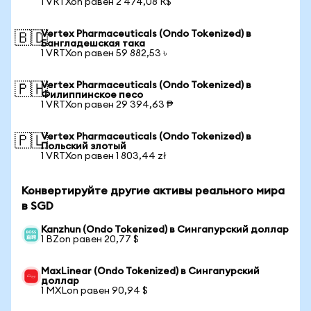
1 VRTXon равен 2 474,08 R$
Vertex Pharmaceuticals (Ondo Tokenized) в
🇧🇩
Бангладешская така
1 VRTXon равен 59 882,53 ৳
Vertex Pharmaceuticals (Ondo Tokenized) в
🇵🇭
Филиппинское песо
1 VRTXon равен 29 394,63 ₱
Vertex Pharmaceuticals (Ondo Tokenized) в
🇵🇱
Польский злотый
1 VRTXon равен 1 803,44 zł
Конвертируйте другие активы реального мира
в SGD
Kanzhun (Ondo Tokenized) в Сингапурский доллар
1 BZon равен 20,77 $
MaxLinear (Ondo Tokenized) в Сингапурский
доллар
1 MXLon равен 90,94 $