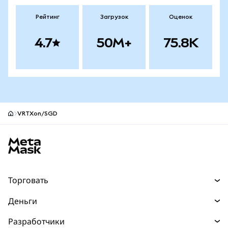
Рейтинг
Загрузок
Оценок
4.7
50M+
75.8K
VRTXon/SGD
Нижний колонтитул сайта MetaMask
Торговать
Торговля
Деньги
Swaps
Покупайте
Разработчики
Прогнозы
НОВИНКА