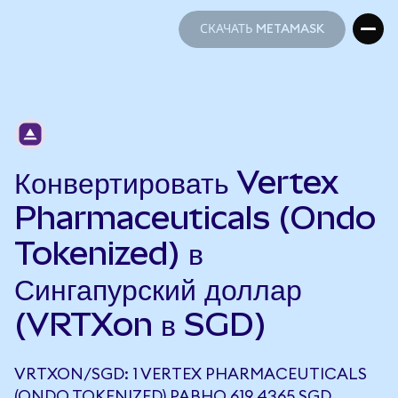
СКАЧАТЬ METAMASK
СКАЧАТЬ METAMASK
Конвертировать Vertex
Pharmaceuticals (Ondo
Tokenized) в
Сингапурский доллар
(VRTXon в SGD)
VRTXON/SGD: 1 VERTEX PHARMACEUTICALS
(ONDO TOKENIZED) РАВНО 619,4365 SGD