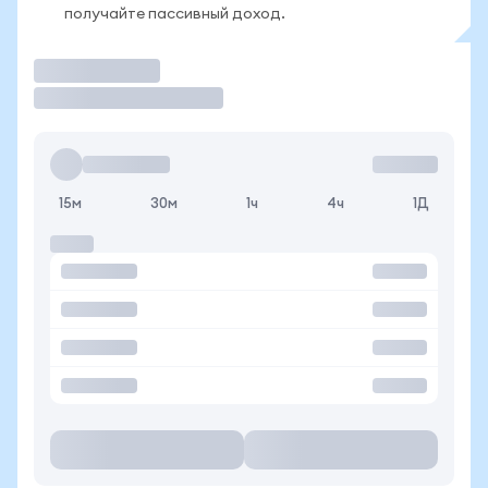
получайте пассивный доход.
Торговать
15м
30м
1ч
4ч
1Д