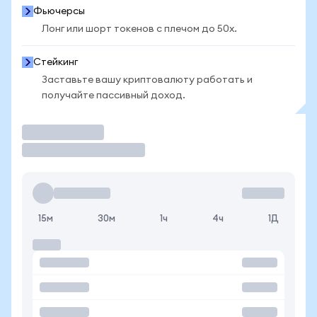
Фьючерсы
Лонг или шорт токенов с плечом до 50x.
Стейкинг
Заставьте вашу криптовалюту работать и
получайте пассивный доход.
Торговать
15м
30м
1ч
4ч
1Д