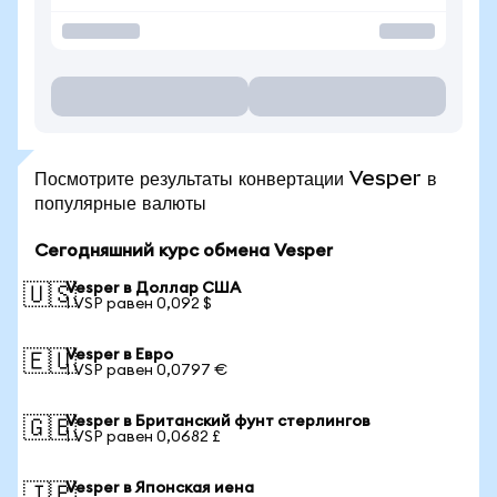
Посмотрите результаты конвертации Vesper в
популярные валюты
Сегодняшний курс обмена Vesper
Vesper в Доллар США
🇺🇸
1 VSP равен 0,092 $
Vesper в Евро
🇪🇺
1 VSP равен 0,0797 €
Vesper в Британский фунт стерлингов
🇬🇧
1 VSP равен 0,0682 £
Vesper в Японская иена
🇯🇵