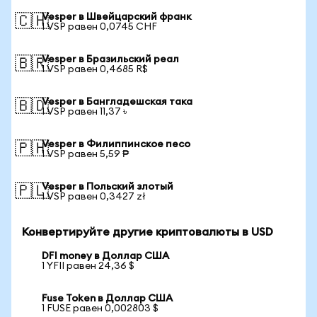
Vesper в Швейцарский франк
🇨🇭
1 VSP равен 0,0745 CHF
Vesper в Бразильский реал
🇧🇷
1 VSP равен 0,4685 R$
Vesper в Бангладешская така
🇧🇩
1 VSP равен 11,37 ৳
Vesper в Филиппинское песо
🇵🇭
1 VSP равен 5,59 ₱
Vesper в Польский злотый
🇵🇱
1 VSP равен 0,3427 zł
Конвертируйте другие криптовалюты в USD
DFI money в Доллар США
1 YFII равен 24,36 $
Fuse Token в Доллар США
1 FUSE равен 0,002803 $