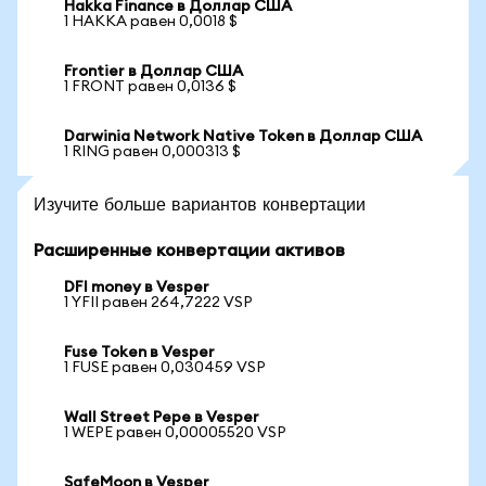
Hakka Finance в Доллар США
1 HAKKA равен 0,0018 $
Frontier в Доллар США
1 FRONT равен 0,0136 $
Darwinia Network Native Token в Доллар США
1 RING равен 0,000313 $
Изучите больше вариантов конвертации
Расширенные конвертации активов
DFI money в Vesper
1 YFII равен 264,7222 VSP
Fuse Token в Vesper
1 FUSE равен 0,030459 VSP
Wall Street Pepe в Vesper
1 WEPE равен 0,00005520 VSP
SafeMoon в Vesper