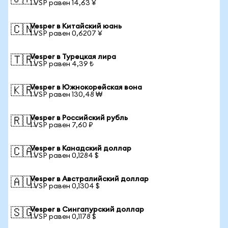
1 VSP равен 14,63 ¥
Vesper в Китайский юань
🇨🇳
1 VSP равен 0,6207 ¥
Vesper в Турецкая лира
🇹🇷
1 VSP равен 4,39 ₺
Vesper в Южнокорейская вона
🇰🇷
1 VSP равен 130,48 ₩
Vesper в Российский рубль
🇷🇺
1 VSP равен 7,60 ₽
Vesper в Канадский доллар
🇨🇦
1 VSP равен 0,1284 $
Vesper в Австралийский доллар
🇦🇺
1 VSP равен 0,1304 $
Vesper в Сингапурский доллар
🇸🇬
1 VSP равен 0,1178 $