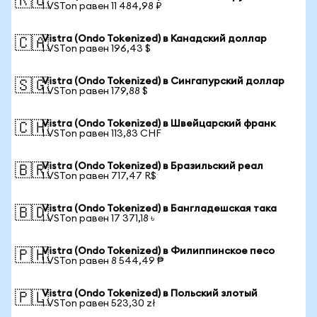
🇷🇺
1 VSTon равен 11 484,98 ₽
Vistra (Ondo Tokenized) в Канадский доллар
🇨🇦
1 VSTon равен 196,43 $
Vistra (Ondo Tokenized) в Сингапурский доллар
🇸🇬
1 VSTon равен 179,88 $
Vistra (Ondo Tokenized) в Швейцарский франк
🇨🇭
1 VSTon равен 113,83 CHF
Vistra (Ondo Tokenized) в Бразильский реал
🇧🇷
1 VSTon равен 717,47 R$
Vistra (Ondo Tokenized) в Бангладешская така
🇧🇩
1 VSTon равен 17 371,18 ৳
Vistra (Ondo Tokenized) в Филиппинское песо
🇵🇭
1 VSTon равен 8 544,49 ₱
Vistra (Ondo Tokenized) в Польский злотый
🇵🇱
1 VSTon равен 523,30 zł