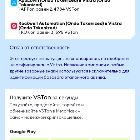
AppLovin (Ondo Tokenized) в Vistra (Ondo
Tokenized)
1 APPon равен 2,4784 VSTon
Rockwell Automation (Ondo Tokenized) в Vistra
(Ondo Tokenized)
1 ROKon равен 3,1595 VSTon
Отказ от ответственности
Этот продукт не выпущен, не спонсирован, не одобрен и
не аффилирован с Vistra. Название компании и любые
другие товарные знаки используются исключительно для
идентификации базового эталонного актива.
Получите VSTon за секунды
Покупайте, продавайте, торгуйте и
обменивайте VSTon в MetaMask —
самом надёжном криптокошельке.
Google Play