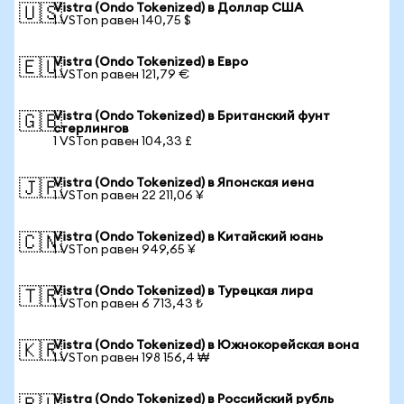
Vistra (Ondo Tokenized) в Доллар США
🇺🇸
1 VSTon равен 140,75 $
Vistra (Ondo Tokenized) в Евро
🇪🇺
1 VSTon равен 121,79 €
Vistra (Ondo Tokenized) в Британский фунт
🇬🇧
стерлингов
1 VSTon равен 104,33 £
Vistra (Ondo Tokenized) в Японская иена
🇯🇵
1 VSTon равен 22 211,06 ¥
Vistra (Ondo Tokenized) в Китайский юань
🇨🇳
1 VSTon равен 949,65 ¥
Vistra (Ondo Tokenized) в Турецкая лира
🇹🇷
1 VSTon равен 6 713,43 ₺
Vistra (Ondo Tokenized) в Южнокорейская вона
🇰🇷
1 VSTon равен 198 156,4 ₩
Vistra (Ondo Tokenized) в Российский рубль