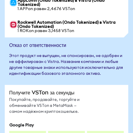
AppLovin (Ondo Tokenized) в Vistra (Ondo
Tokenized)
1 APPon равен 2,4676 VSTon
Rockwell Automation (Ondo Tokenized) в Vistra
(Ondo Tokenized)
1 ROKon равен 3,1458 VSTon
Отказ от ответственности
Этот продукт не выпущен, не спонсирован, не одобрен и
не аффилирован с Vistra. Название компании и любые
другие товарные знаки используются исключительно для
идентификации базового эталонного актива.
Получите VSTon за секунды
Покупайте, продавайте, торгуйте и
обменивайте VSTon в MetaMask —
самом надёжном криптокошельке.
Google Play