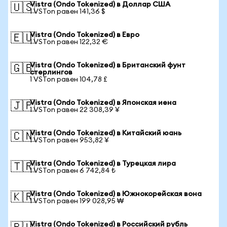
Vistra (Ondo Tokenized) в Доллар США
🇺🇸
1 VSTon равен 141,36 $
Vistra (Ondo Tokenized) в Евро
🇪🇺
1 VSTon равен 122,32 €
Vistra (Ondo Tokenized) в Британский фунт
🇬🇧
стерлингов
1 VSTon равен 104,78 £
Vistra (Ondo Tokenized) в Японская иена
🇯🇵
1 VSTon равен 22 308,39 ¥
Vistra (Ondo Tokenized) в Китайский юань
🇨🇳
1 VSTon равен 953,82 ¥
Vistra (Ondo Tokenized) в Турецкая лира
🇹🇷
1 VSTon равен 6 742,84 ₺
Vistra (Ondo Tokenized) в Южнокорейская вона
🇰🇷
1 VSTon равен 199 028,95 ₩
Vistra (Ondo Tokenized) в Российский рубль