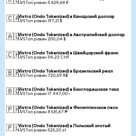
🇷🇺
1 VSTon равен 11 629,68 ₽
Vistra (Ondo Tokenized) в Канадский доллар
🇨🇦
1 VSTon равен 197,21 $
Vistra (Ondo Tokenized) в Австралийский доллар
🇦🇺
1 VSTon равен 200,04 $
Vistra (Ondo Tokenized) в Швейцарский франк
🇨🇭
1 VSTon равен 114,23 CHF
Vistra (Ondo Tokenized) в Бразильский реал
🇧🇷
1 VSTon равен 720,59 R$
Vistra (Ondo Tokenized) в Бангладешская така
🇧🇩
1 VSTon равен 17 447,00 ৳
Vistra (Ondo Tokenized) в Филиппинское песо
🇵🇭
1 VSTon равен 8 581,67 ₱
Vistra (Ondo Tokenized) в Польский злотый
🇵🇱
1 VSTon равен 525,20 zł