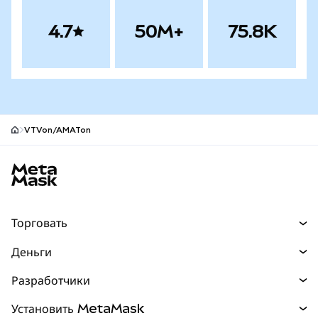
4.7
50M+
75.8K
VTVon/AMATon
Нижний колонтитул сайта MetaMask
Торговать
Торговля
Деньги
Swaps
Покупайте
Разработчики
Прогнозы
НОВИНКА
Карта
Документация для разработчиков
Установить MetaMask
Перпы
НОВИНКА
mUSD
НОВИНКА