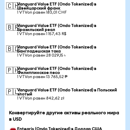
Vanguard Value ETF (Ondo Tokenized) в
🇨🇭
Швейцарский франк
1 VTVon равен 183,01 CHF
Vanguard Value ETF (Ondo Tokenized) в
🇧🇷
Бразильский реал
1 VTVon равен 1 157,43 R$
Vanguard Value ETF (Ondo Tokenized) в
🇧🇩
Бангладешская така
1 VTVon равен 28 029,15 ৳
Vanguard Value ETF (Ondo Tokenized) в
🇵🇭
Филиппинское песо
1 VTVon равен 13 765,52 ₱
Vanguard Value ETF (Ondo Tokenized) в Польский
🇵🇱
злотый
1 VTVon равен 842,62 zł
Конвертируйте другие активы реального мира
в USD
Entegris (Ondo Tokenized) в Доллар США