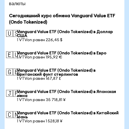
валюты
Сегодняшний курс обмена Vanguard Value ETF
(Ondo Tokenized)
Vanguard Value ETF (Ondo Tokenized) в Доллар
🇺🇸
США
1 VTVon равен 226,45 $
Vanguard Value ETF (Ondo Tokenized) в Евро
🇪🇺
1 VTVon равен 195,92 €
Vanguard Value ETF (Ondo Tokenized) в
🇬🇧
Британский фунт стерлингов
1 VTVon равен 167,87 £
Vanguard Value ETF (Ondo Tokenized) в Японская
🇯🇵
иена
1 VTVon равен 35 718,81 ¥
Vanguard Value ETF (Ondo Tokenized) в Китайский
🇨🇳
юань
1 VTVon равен 1 528,18 ¥