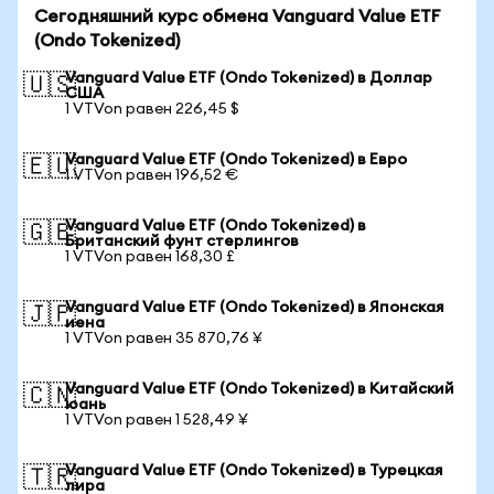
Сегодняшний курс обмена Vanguard Value ETF
(Ondo Tokenized)
Vanguard Value ETF (Ondo Tokenized) в Доллар
🇺🇸
США
1 VTVon равен 226,45 $
Vanguard Value ETF (Ondo Tokenized) в Евро
🇪🇺
1 VTVon равен 196,52 €
Vanguard Value ETF (Ondo Tokenized) в
🇬🇧
Британский фунт стерлингов
1 VTVon равен 168,30 £
Vanguard Value ETF (Ondo Tokenized) в Японская
🇯🇵
иена
1 VTVon равен 35 870,76 ¥
Vanguard Value ETF (Ondo Tokenized) в Китайский
🇨🇳
юань
1 VTVon равен 1 528,49 ¥
Vanguard Value ETF (Ondo Tokenized) в Турецкая
🇹🇷
лира