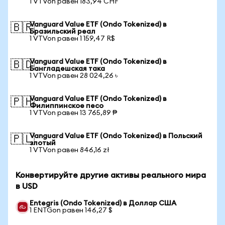
1 VTVon равен 183,94 CHF
Vanguard Value ETF (Ondo Tokenized) в
🇧🇷
Бразильский реал
1 VTVon равен 1 159,47 R$
Vanguard Value ETF (Ondo Tokenized) в
🇧🇩
Бангладешская така
1 VTVon равен 28 024,26 ৳
Vanguard Value ETF (Ondo Tokenized) в
🇵🇭
Филиппинское песо
1 VTVon равен 13 765,89 ₱
Vanguard Value ETF (Ondo Tokenized) в Польский
🇵🇱
злотый
1 VTVon равен 846,16 zł
Конвертируйте другие активы реального мира
в USD
Entegris (Ondo Tokenized) в Доллар США
1 ENTGon равен 146,27 $