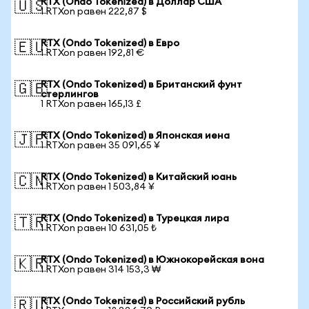
RTX (Ondo Tokenized) в Доллар США
🇺🇸
1 RTXon равен 222,87 $
RTX (Ondo Tokenized) в Евро
🇪🇺
1 RTXon равен 192,81 €
RTX (Ondo Tokenized) в Британский фунт
🇬🇧
стерлингов
1 RTXon равен 165,13 £
RTX (Ondo Tokenized) в Японская иена
🇯🇵
1 RTXon равен 35 091,65 ¥
RTX (Ondo Tokenized) в Китайский юань
🇨🇳
1 RTXon равен 1 503,84 ¥
RTX (Ondo Tokenized) в Турецкая лира
🇹🇷
1 RTXon равен 10 631,05 ₺
RTX (Ondo Tokenized) в Южнокорейская вона
🇰🇷
1 RTXon равен 314 153,3 ₩
RTX (Ondo Tokenized) в Российский рубль
🇷🇺