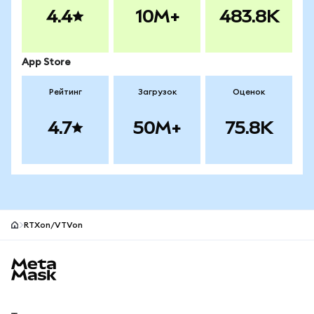
4.4
10M+
483.8K
App Store
Рейтинг
Загрузок
Оценок
4.7
50M+
75.8K
RTXon/VTVon
Нижний колонтитул сайта MetaMask